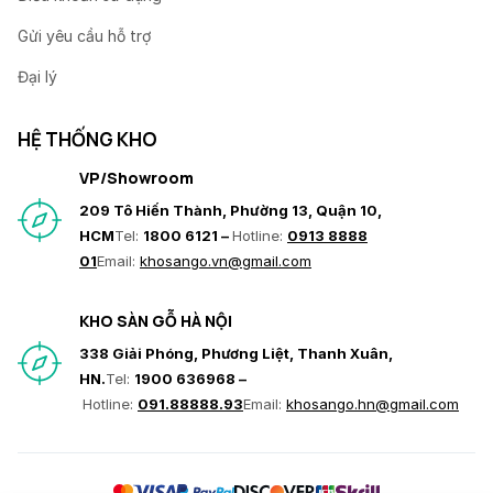
Gửi yêu cầu hỗ trợ
Đại lý
HỆ THỐNG KHO
VP/Showroom
209 Tô Hiến Thành, Phường 13, Quận 10,
HCM
Tel:
1800 6121 –
Hotline:
0913 8888
01
Email:
khosango.vn@gmail.com
KHO SÀN GỖ HÀ NỘI
338 Giải Phóng, Phương Liệt, Thanh Xuân,
HN.
Tel:
1900 636968 –
Hotline:
091.88888.93
Email:
khosango.hn@gmail.com