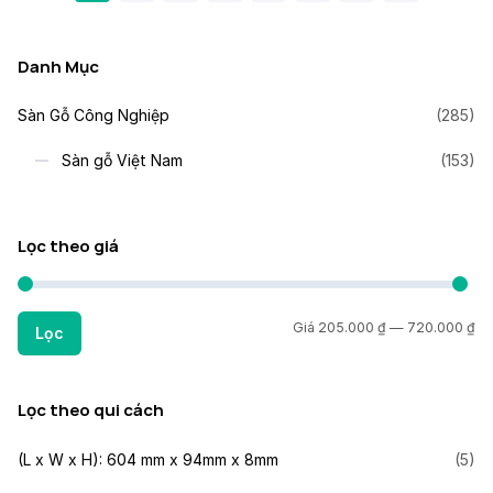
Danh Mục
Sàn Gỗ Công Nghiệp
(285)
Sàn gỗ Việt Nam
(153)
Lọc theo giá
Gi
Gi
Giá
205.000 ₫
—
720.000 ₫
Lọc
th
ca
nh
nh
Lọc theo qui cách
(L x W x H): 604 mm x 94mm x 8mm
(5)