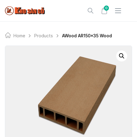
Skip
0
to
content
Home
Products
AWood AR150x35 Wood