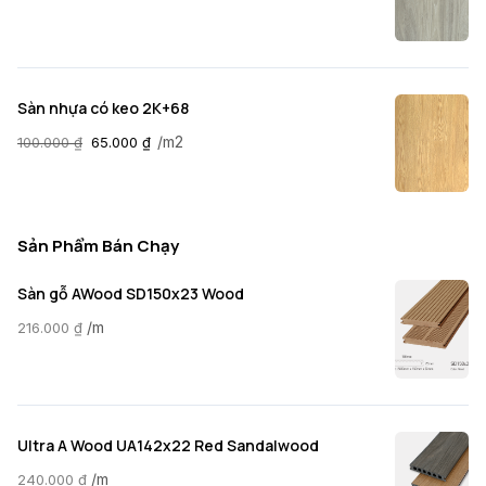
Sàn nhựa có keo 2K+68
/m2
100.000
₫
65.000
₫
Sản Phẩm Bán Chạy
Sàn gỗ AWood SD150x23 Wood
/m
216.000
₫
Ultra A Wood UA142x22 Red Sandalwood
/m
240.000
₫