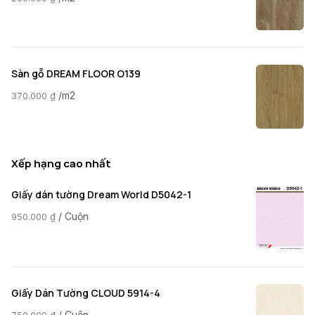
Sàn gỗ DREAM FLOOR O139
/m2
370.000
₫
Xếp hạng cao nhất
Giấy dán tường Dream World D5042-1
/ Cuộn
950.000
₫
Giấy Dán Tường CLOUD 5914-4
/ Cuộn
750.000
₫