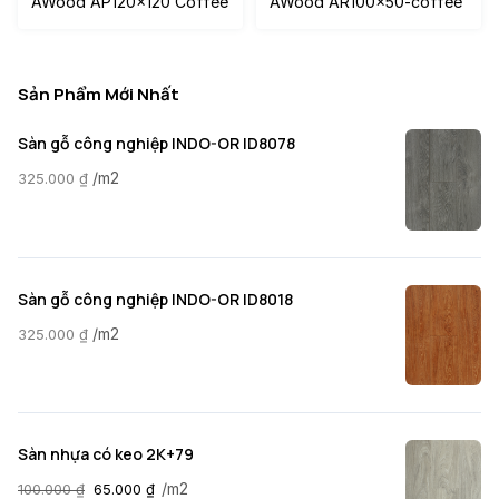
AWood AP120x120 Coffee
AWood AR100x50-coffee
Sản Phẩm Mới Nhất
Sàn gỗ công nghiệp INDO-OR ID8078
/m2
325.000
₫
Sàn gỗ công nghiệp INDO-OR ID8018
/m2
325.000
₫
Sàn nhựa có keo 2K+79
/m2
100.000
₫
65.000
₫