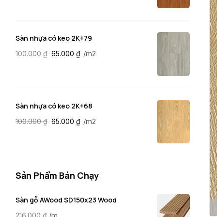
Sàn nhựa có keo 2K+79
/m2
100.000
₫
65.000
₫
Sàn nhựa có keo 2K+68
/m2
100.000
₫
65.000
₫
Sản Phẩm Bán Chạy
Sàn gỗ AWood SD150x23 Wood
/m
216.000
₫