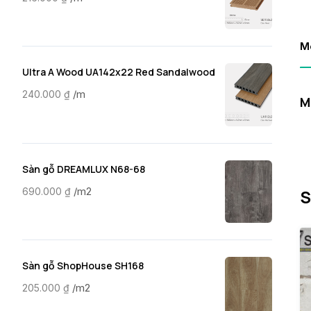
M
Ultra A Wood UA142x22 Red Sandalwood
/m
240.000
₫
M
Sàn gỗ DREAMLUX N68-68
/m2
690.000
₫
S
Sàn gỗ ShopHouse SH168
/m2
205.000
₫