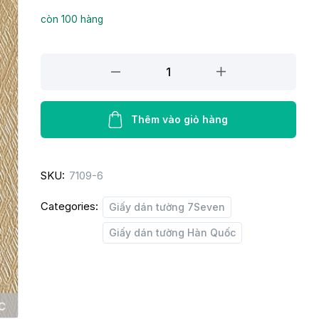
còn 100 hàng
Giấy
dán
tường
7SEVEN
Thêm vào giỏ hàng
7109-
6
SKU:
7109-6
quantity
Categories:
Giấy dán tường 7Seven
Giấy dán tường Hàn Quốc