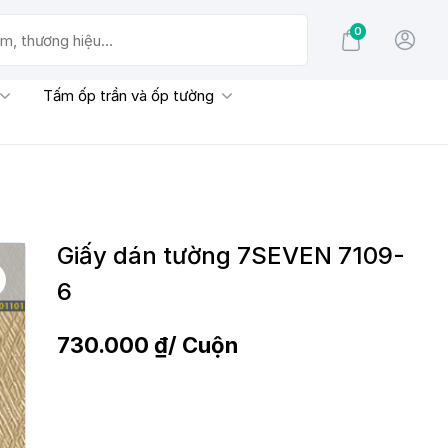
0
g hiệu...
Tấm ốp trần và ốp tường
Giấy dán tường 7SEVEN 7109-
6
730.000
₫
/ Cuộn