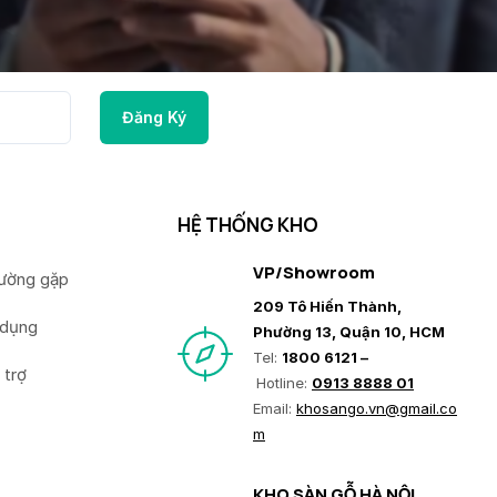
HỆ THỐNG KHO
VP/Showroom
hường gặp
209 Tô Hiến Thành,
 dụng
Phường 13, Quận 10, HCM
Tel:
1800 6121 –
 trợ
Hotline:
0913 8888 01
Email:
khosango.vn@gmail.co
m
KHO SÀN GỖ HÀ NỘI