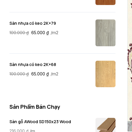
Sàn nhựa có keo 2K+79
/m2
100.000
₫
65.000
₫
Sàn nhựa có keo 2K+68
/m2
100.000
₫
65.000
₫
Sản Phẩm Bán Chạy
Sàn gỗ AWood SD150x23 Wood
/m
216.000
₫