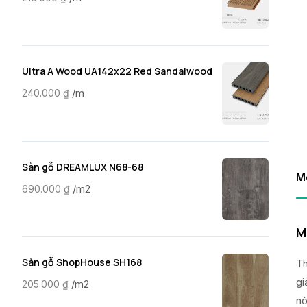
Ultra A Wood UA142x22 Red Sandalwood
/m
240.000
₫
Sàn gỗ DREAMLUX N68-68
M
/m2
690.000
₫
M
Sàn gỗ ShopHouse SH168
Th
gi
/m2
205.000
₫
nó