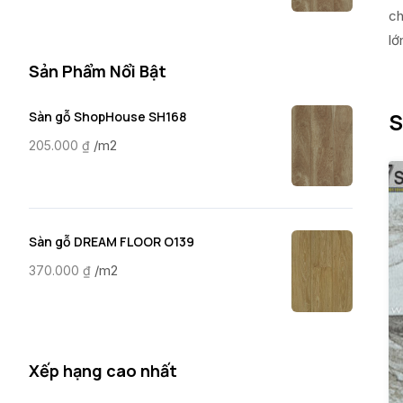
ch
lớ
Sản Phẩm Nổi Bật
S
Sàn gỗ ShopHouse SH168
/m2
205.000
₫
Sàn gỗ DREAM FLOOR O139
/m2
370.000
₫
Xếp hạng cao nhất