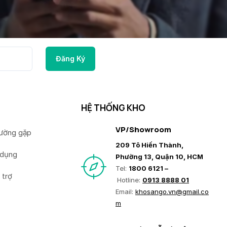
HỆ THỐNG KHO
VP/Showroom
hường gặp
209 Tô Hiến Thành,
 dụng
Phường 13, Quận 10, HCM
Tel:
1800 6121 –
 trợ
Hotline:
0913 8888 01
Email:
khosango.vn@gmail.co
m