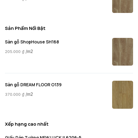
Sản Phẩm Nổi Bật
Sàn gỗ ShopHouse SH168
/m2
205.000
₫
Sàn gỗ DREAM FLOOR O139
/m2
370.000
₫
Xếp hạng cao nhất
Giấy Dán Tường NEW LUCK II 6206-5