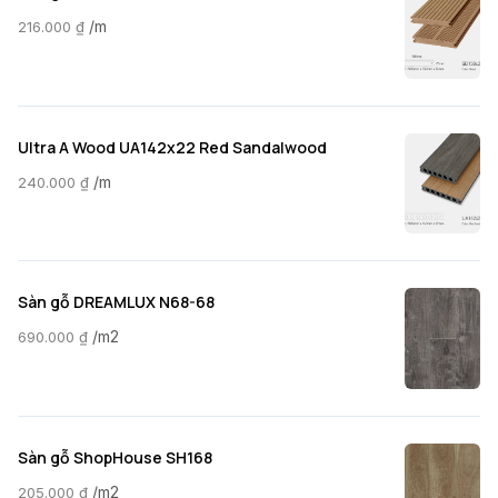
/m
216.000
₫
Ultra A Wood UA142x22 Red Sandalwood
/m
240.000
₫
Sàn gỗ DREAMLUX N68-68
/m2
690.000
₫
Sàn gỗ ShopHouse SH168
/m2
205.000
₫