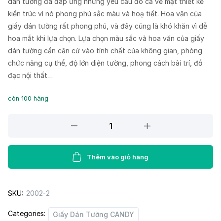
dán tường đã đáp ứng những yêu cầu đó cả về mặt thiết kế
kiến trúc vì nó phong phú sắc màu và hoạ tiết. Hoa văn của
giấy dán tường rất phong phú, và đây cũng là khó khăn vì dễ
hoa mắt khi lựa chọn. Lựa chọn màu sắc và hoa văn của giấy
dán tường cần căn cứ vào tính chất của không gian, phòng
chức năng cụ thể, độ lớn diện tường, phong cách bài trí, đồ
đạc nội thất…
còn 100 hàng
Giấy
dán
tường
CANDY
Thêm vào giỏ hàng
2002-
2
SKU:
2002-2
quantity
Categories:
Giấy Dán Tường CANDY