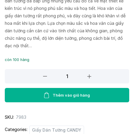
dán tường đã đáp ứng những yêu cầu đó cả về mặt thiết kế
kiến trúc vì nó phong phú sắc màu và hoạ tiết. Hoa văn của
giấy dán tường rất phong phú, và đây cũng là khó khăn vì dễ
hoa mắt khi lựa chọn. Lựa chọn màu sắc và hoa văn của giấy
dán tường cần căn cứ vào tính chất của không gian, phòng
chức năng cụ thể, độ lớn diện tường, phong cách bài trí, đồ
đạc nội thất…
còn 100 hàng
Giấy
dán
tường
CANDY
Thêm vào giỏ hàng
2005-
5
SKU:
7983
quantity
Categories:
Giấy Dán Tường CANDY