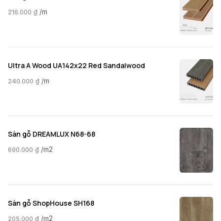
/m
216.000
₫
Ultra A Wood UA142x22 Red Sandalwood
/m
240.000
₫
Sàn gỗ DREAMLUX N68-68
/m2
690.000
₫
Sàn gỗ ShopHouse SH168
/m2
205.000
₫