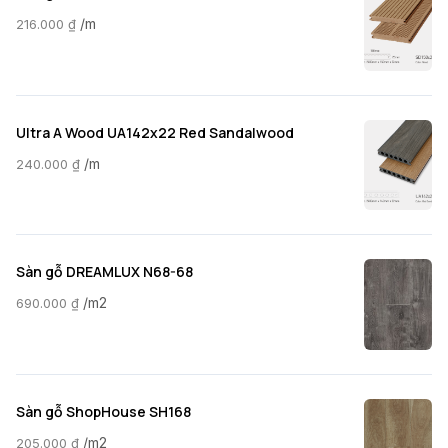
/m
216.000
₫
Ultra A Wood UA142x22 Red Sandalwood
/m
240.000
₫
Sàn gỗ DREAMLUX N68-68
/m2
690.000
₫
Sàn gỗ ShopHouse SH168
/m2
205.000
₫