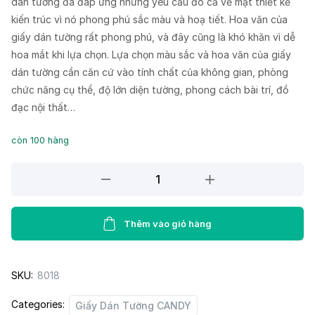
dán tường đã đáp ứng những yêu cầu đó cả về mặt thiết kế
kiến trúc vì nó phong phú sắc màu và hoạ tiết. Hoa văn của
giấy dán tường rất phong phú, và đây cũng là khó khăn vì dễ
hoa mắt khi lựa chọn. Lựa chọn màu sắc và hoa văn của giấy
dán tường cần căn cứ vào tính chất của không gian, phòng
chức năng cụ thể, độ lớn diện tường, phong cách bài trí, đồ
đạc nội thất…
còn 100 hàng
Giấy
dán
tường
CANDY
Thêm vào giỏ hàng
2017-
1
SKU:
8018
quantity
Categories:
Giấy Dán Tường CANDY