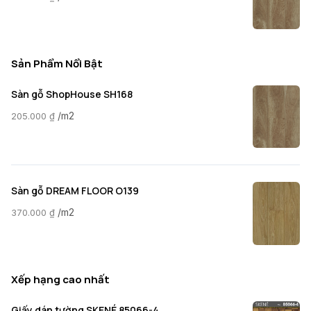
Sản Phẩm Nổi Bật
Sàn gỗ ShopHouse SH168
/m2
205.000
₫
Sàn gỗ DREAM FLOOR O139
/m2
370.000
₫
Xếp hạng cao nhất
Giấy dán tường SKENÉ 85066-4