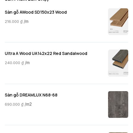
Sàn gỗ AWood SD150x23 Wood
/m
216.000
₫
Ultra A Wood UA142x22 Red Sandalwood
/m
240.000
₫
Sàn gỗ DREAMLUX N68-68
/m2
690.000
₫