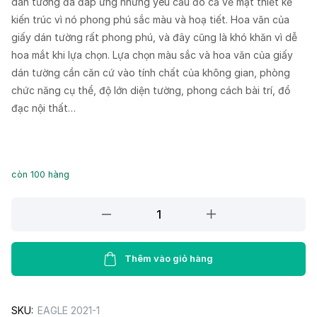
dán tường đã đáp ứng những yêu cầu đó cả về mặt thiết kế
kiến trúc vì nó phong phú sắc màu và hoạ tiết. Hoa văn của
giấy dán tường rất phong phú, và đây cũng là khó khăn vì dễ
hoa mắt khi lựa chọn. Lựa chọn màu sắc và hoa văn của giấy
dán tường cần căn cứ vào tính chất của không gian, phòng
chức năng cụ thể, độ lớn diện tường, phong cách bài trí, đồ
đạc nội thất…
còn 100 hàng
Giấy
Dán
Tường
EAGLE
Thêm vào giỏ hàng
2021-
1
SKU:
EAGLE 2021-1
quantity