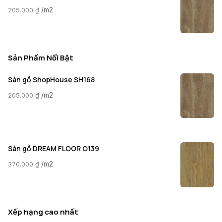
/m2
205.000
₫
Sản Phẩm Nổi Bật
Sàn gỗ ShopHouse SH168
/m2
205.000
₫
Sàn gỗ DREAM FLOOR O139
/m2
370.000
₫
Xếp hạng cao nhất