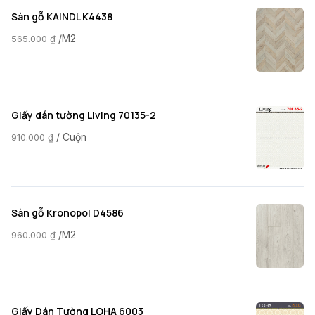
Sàn gỗ KAINDL K4438
/M2
565.000
₫
Giấy dán tường Living 70135-2
/ Cuộn
910.000
₫
Sàn gỗ Kronopol D4586
/M2
960.000
₫
Giấy Dán Tường LOHA 6003