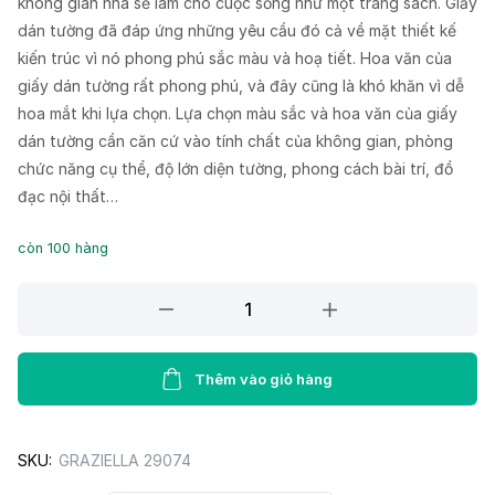
không gian nhà sẽ làm cho cuộc sống như một trang sách. Giấy
dán tường đã đáp ứng những yêu cầu đó cả về mặt thiết kế
kiến trúc vì nó phong phú sắc màu và hoạ tiết. Hoa văn của
giấy dán tường rất phong phú, và đây cũng là khó khăn vì dễ
hoa mắt khi lựa chọn. Lựa chọn màu sắc và hoa văn của giấy
dán tường cần căn cứ vào tính chất của không gian, phòng
chức năng cụ thể, độ lớn diện tường, phong cách bài trí, đồ
đạc nội thất…
còn 100 hàng
Giấy
dán
tường
GRAZIELLA
Thêm vào giỏ hàng
29074
quantity
SKU:
GRAZIELLA 29074