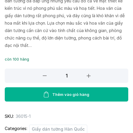
dán tường đã đáp ứng những yêu cầu đó cả về mặt thiết kế
kiến trúc vì nó phong phú sắc màu và hoạ tiết. Hoa văn của
giấy dán tường rất phong phú, và đây cũng là khó khăn vì dễ
hoa mắt khi lựa chọn. Lựa chọn màu sắc và hoa văn của giấy
dán tường cần căn cứ vào tính chất của không gian, phòng
chức năng cụ thể, độ lớn diện tường, phong cách bài trí, đồ
đạc nội thất…
còn 100 hàng
Giấy
dán
tường
LILY
Thêm vào giỏ hàng
36015-
1
SKU:
36015-1
quantity
Categories:
Giấy dán tường Hàn Quốc