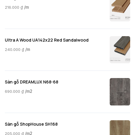
/m
216.000
₫
Ultra A Wood UA142x22 Red Sandalwood
/m
240.000
₫
Sàn gỗ DREAMLUX N68-68
/m2
690.000
₫
Sàn gỗ ShopHouse SH168
/m2
205.000
₫