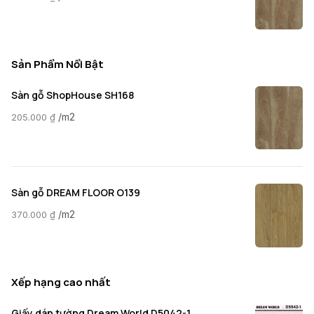
Sản Phẩm Nổi Bật
Sàn gỗ ShopHouse SH168
/m2
205.000
₫
Sàn gỗ DREAM FLOOR O139
/m2
370.000
₫
Xếp hạng cao nhất
Giấy dán tường Dream World D5042-1