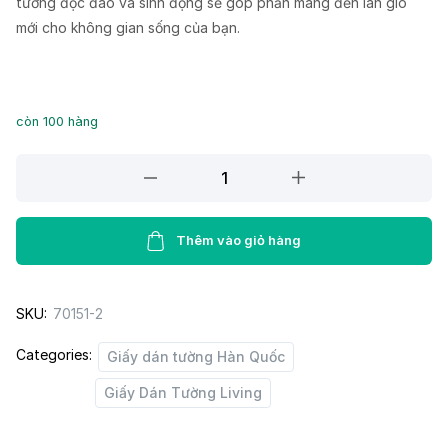
tường độc đáo và sinh động sẽ góp phần mang đến làn gió
mới cho không gian sống của bạn.
còn 100 hàng
Giấy
dán
tường
Living
Thêm vào giỏ hàng
70151-
2
SKU:
70151-2
quantity
Categories:
Giấy dán tường Hàn Quốc
Giấy Dán Tường Living