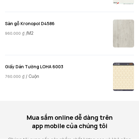
Sàn gỗ Kronopol D4586
/M2
960.000
₫
Giấy Dán Tường LOHA 6003
/ Cuộn
760.000
₫
Mua sắm online dễ dàng trên
app mobile của chúng tôi