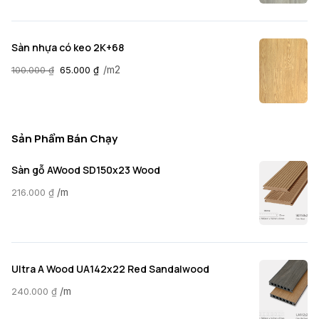
Sàn nhựa có keo 2K+68
/m2
100.000
₫
65.000
₫
Sản Phẩm Bán Chạy
Sàn gỗ AWood SD150x23 Wood
/m
216.000
₫
Ultra A Wood UA142x22 Red Sandalwood
/m
240.000
₫