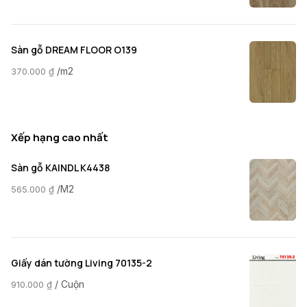
Sàn gỗ DREAM FLOOR O139
/m2
370.000
₫
Xếp hạng cao nhất
Sàn gỗ KAINDL K4438
/M2
565.000
₫
Giấy dán tường Living 70135-2
/ Cuộn
910.000
₫