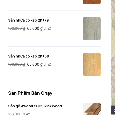
Sàn nhựa có keo 2K+79
/m2
100.000
₫
65.000
₫
Sàn nhựa có keo 2K+68
/m2
100.000
₫
65.000
₫
Sản Phẩm Bán Chạy
Sàn gỗ AWood SD150x23 Wood
/m
216.000
₫