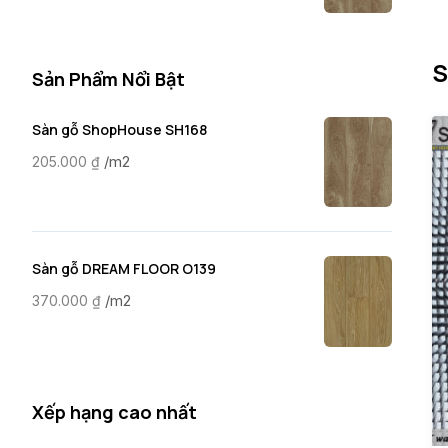
S
Sản Phẩm Nổi Bật
Sàn gỗ ShopHouse SH168
/m2
205.000
₫
Sàn gỗ DREAM FLOOR O139
/m2
370.000
₫
Xếp hạng cao nhất