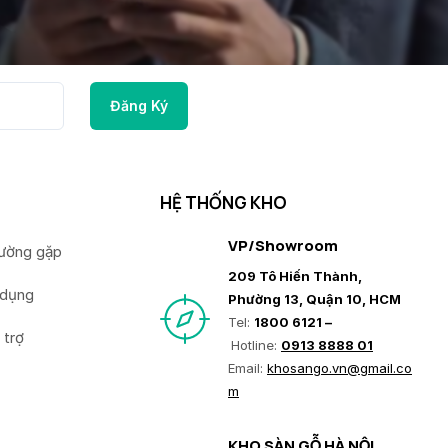
HỆ THỐNG KHO
VP/Showroom
hường gặp
209 Tô Hiến Thành,
 dụng
Phường 13, Quận 10, HCM
Tel:
1800 6121 –
 trợ
Hotline:
0913 8888 01
Email:
khosango.vn@gmail.co
m
KHO SÀN GỖ HÀ NỘI