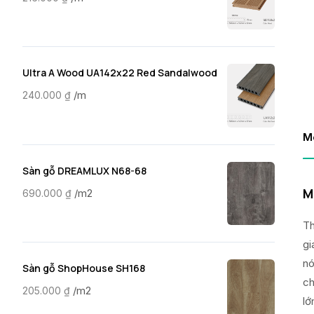
Ultra A Wood UA142x22 Red Sandalwood
/m
240.000
₫
M
Sàn gỗ DREAMLUX N68-68
M
/m2
690.000
₫
Th
gi
nó
Sàn gỗ ShopHouse SH168
ch
/m2
205.000
₫
lớ