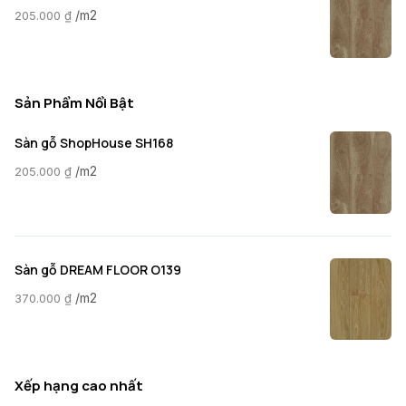
/m2
205.000
₫
Sản Phẩm Nổi Bật
Sàn gỗ ShopHouse SH168
/m2
205.000
₫
Sàn gỗ DREAM FLOOR O139
/m2
370.000
₫
Xếp hạng cao nhất