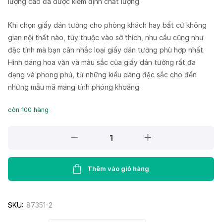
lượng cao đã được kiểm định chất lượng.
Khi chọn giấy dán tường cho phòng khách hay bất cứ không
gian nội thất nào, tùy thuộc vào sở thích, nhu cầu cũng như
đặc tính mà bạn cân nhắc loại giấy dán tường phù hợp nhất.
Hình dáng hoa văn và màu sắc của giấy dán tường rất đa
dạng và phong phú, từ những kiểu dáng đặc sắc cho đến
những mẫu mã mang tính phóng khoáng.
còn 100 hàng
Giấy
dán
tường
Lohas
Thêm vào giỏ hàng
87351-
2
SKU:
87351-2
quantity