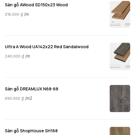
Sàn gỗ AWood SD150x23 Wood
/m
216.000
₫
Ultra A Wood UA142x22 Red Sandalwood
/m
240.000
₫
Sàn gỗ DREAMLUX N68-68
/m2
690.000
₫
Sàn gỗ ShopHouse SH168