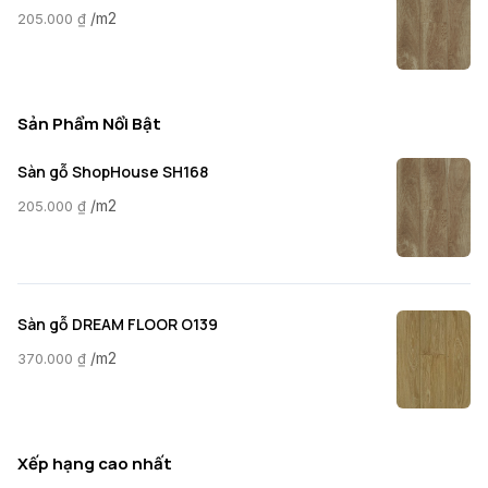
/m2
205.000
₫
Sản Phẩm Nổi Bật
Sàn gỗ ShopHouse SH168
/m2
205.000
₫
Sàn gỗ DREAM FLOOR O139
/m2
370.000
₫
Xếp hạng cao nhất