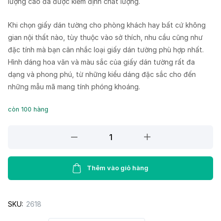
lượng cao đã được kiểm định chất lượng.
Khi chọn giấy dán tường cho phòng khách hay bất cứ không
gian nội thất nào, tùy thuộc vào sở thích, nhu cầu cũng như
đặc tính mà bạn cân nhắc loại giấy dán tường phù hợp nhất.
Hình dáng hoa văn và màu sắc của giấy dán tường rất đa
dạng và phong phú, từ những kiểu dáng đặc sắc cho đến
những mẫu mã mang tính phóng khoáng.
còn 100 hàng
Giấy
dán
tường
Lohas
Thêm vào giỏ hàng
87351-
6
SKU:
2618
quantity