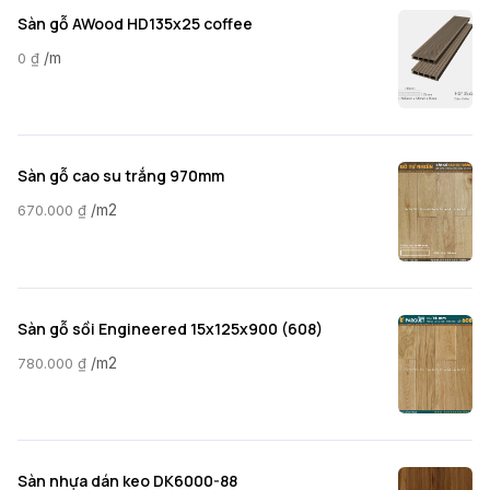
Sàn gỗ AWood HD135x25 coffee
/m
0
₫
Sàn gỗ cao su trắng 970mm
/m2
670.000
₫
Sàn gỗ sồi Engineered 15x125x900 (608)
/m2
780.000
₫
Sàn nhựa dán keo DK6000-88