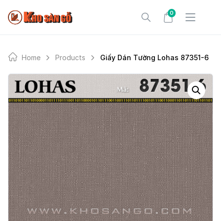
Skip
0
to
content
Home
Products
Giấy Dán Tường Lohas 87351-6