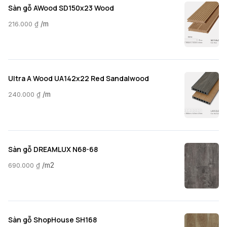
Sàn gỗ AWood SD150x23 Wood
/m
216.000
₫
Ultra A Wood UA142x22 Red Sandalwood
/m
240.000
₫
Sàn gỗ DREAMLUX N68-68
/m2
690.000
₫
Sàn gỗ ShopHouse SH168