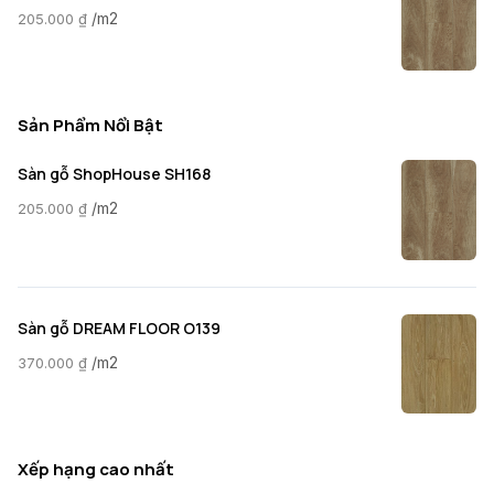
/m2
205.000
₫
Sản Phẩm Nổi Bật
Sàn gỗ ShopHouse SH168
/m2
205.000
₫
Sàn gỗ DREAM FLOOR O139
/m2
370.000
₫
Xếp hạng cao nhất