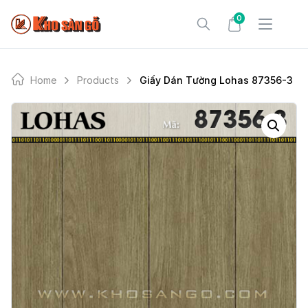
Skip
0
to
content
Home
Products
Giấy Dán Tường Lohas 87356-3