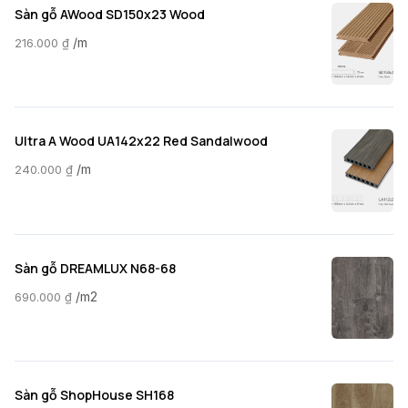
Sàn gỗ AWood SD150x23 Wood
/m
216.000
₫
Ultra A Wood UA142x22 Red Sandalwood
/m
240.000
₫
Sàn gỗ DREAMLUX N68-68
/m2
690.000
₫
Sàn gỗ ShopHouse SH168