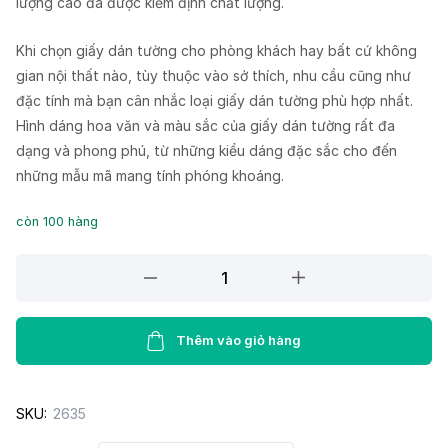
lượng cao đã được kiểm định chất lượng.
Khi chọn giấy dán tường cho phòng khách hay bất cứ không
gian nội thất nào, tùy thuộc vào sở thích, nhu cầu cũng như
đặc tính mà bạn cân nhắc loại giấy dán tường phù hợp nhất.
Hình dáng hoa văn và màu sắc của giấy dán tường rất đa
dạng và phong phú, từ những kiểu dáng đặc sắc cho đến
những mẫu mã mang tính phóng khoáng.
còn 100 hàng
Giấy
dán
tường
Lohas
Thêm vào giỏ hàng
87356-
3
SKU:
2635
quantity