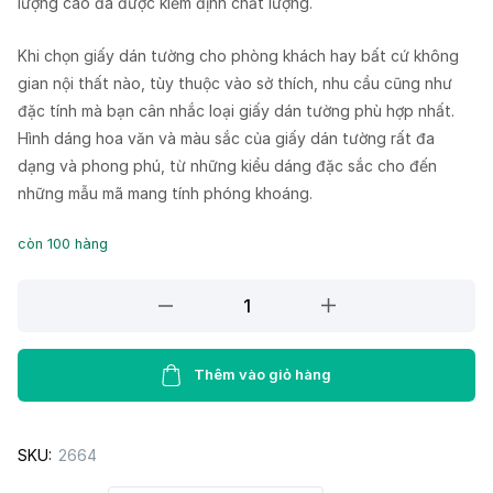
lượng cao đã được kiểm định chất lượng.
Khi chọn giấy dán tường cho phòng khách hay bất cứ không
gian nội thất nào, tùy thuộc vào sở thích, nhu cầu cũng như
đặc tính mà bạn cân nhắc loại giấy dán tường phù hợp nhất.
Hình dáng hoa văn và màu sắc của giấy dán tường rất đa
dạng và phong phú, từ những kiểu dáng đặc sắc cho đến
những mẫu mã mang tính phóng khoáng.
còn 100 hàng
Giấy
dán
tường
Lohas
Thêm vào giỏ hàng
87362-
1
SKU:
2664
quantity