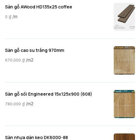
Sàn gỗ AWood HD135x25 coffee
/m
0
₫
Sàn gỗ cao su trắng 970mm
/m2
670.000
₫
Sàn gỗ sồi Engineered 15x125x900 (608)
/m2
780.000
₫
Sàn nhựa dán keo DK6000-88