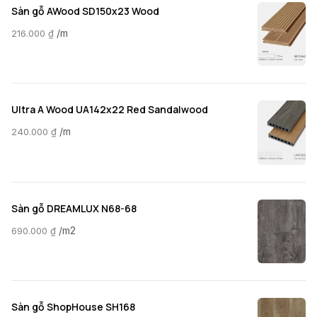
Sàn gỗ AWood SD150x23 Wood
/m
216.000
₫
Ultra A Wood UA142x22 Red Sandalwood
/m
240.000
₫
Sàn gỗ DREAMLUX N68-68
/m2
690.000
₫
Sàn gỗ ShopHouse SH168