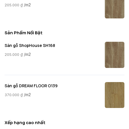
/m2
205.000
₫
Sản Phẩm Nổi Bật
Sàn gỗ ShopHouse SH168
/m2
205.000
₫
Sàn gỗ DREAM FLOOR O139
/m2
370.000
₫
Xếp hạng cao nhất