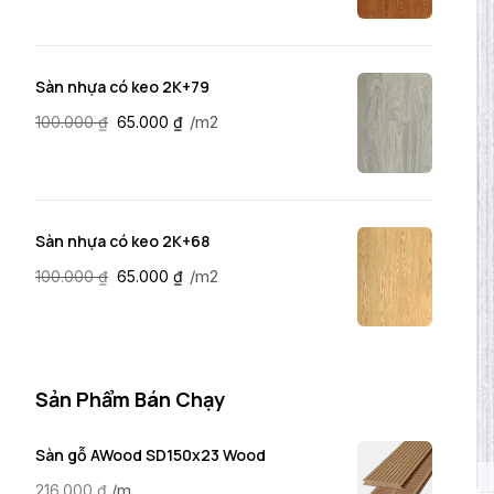
Sàn nhựa có keo 2K+79
/m2
100.000
₫
65.000
₫
Sàn nhựa có keo 2K+68
/m2
100.000
₫
65.000
₫
Sản Phẩm Bán Chạy
Sàn gỗ AWood SD150x23 Wood
/m
216.000
₫