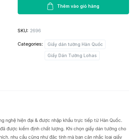
Lohas
Thêm vào giỏ hàng
87371-
1
SKU:
2696
quantity
Categories:
Giấy dán tường Hàn Quốc
Giấy Dán Tường Lohas
g nghệ hiện đại & được nhập khẩu trực tiếp từ Hàn Quốc.
 đã được kiểm định chất lượng. Khi chọn giấy dán tường cho
hích, nhu cầu cũng như đặc tính mà bạn cân nhắc loại giấy