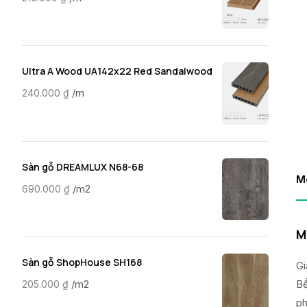
Ultra A Wood UA142x22 Red Sandalwood
/m
240.000
₫
Sàn gỗ DREAMLUX N68-68
M
/m2
690.000
₫
M
Sàn gỗ ShopHouse SH168
Gi
Bề
/m2
205.000
₫
ph