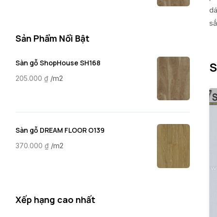
dá
sắ
Sản Phẩm Nổi Bật
Sàn gỗ ShopHouse SH168
S
/m2
205.000
₫
Sàn gỗ DREAM FLOOR O139
/m2
370.000
₫
Xếp hạng cao nhất