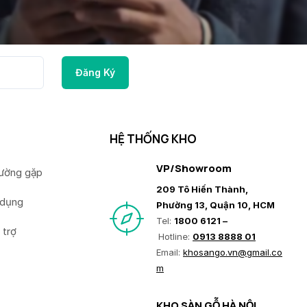
HỆ THỐNG KHO
VP/Showroom
hường gặp
209 Tô Hiến Thành,
 dụng
Phường 13, Quận 10, HCM
Tel:
1800 6121 –
 trợ
Hotline:
0913 8888 01
Email:
khosango.vn@gmail.co
m
KHO SÀN GỖ HÀ NỘI