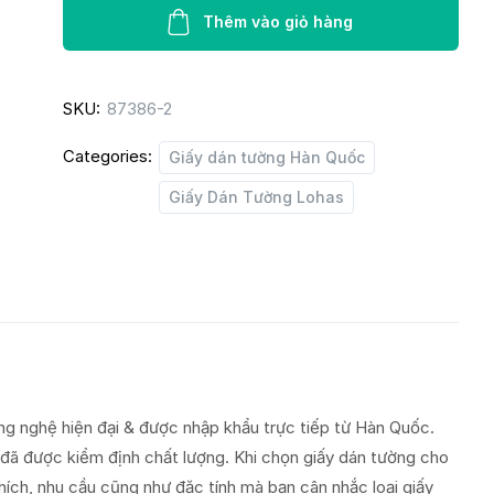
Lohas
Thêm vào giỏ hàng
87386-
2
SKU:
87386-2
quantity
Categories:
Giấy dán tường Hàn Quốc
Giấy Dán Tường Lohas
g nghệ hiện đại & được nhập khẩu trực tiếp từ Hàn Quốc.
 đã được kiểm định chất lượng. Khi chọn giấy dán tường cho
hích, nhu cầu cũng như đặc tính mà bạn cân nhắc loại giấy