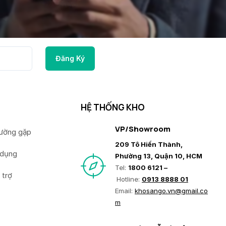
HỆ THỐNG KHO
VP/Showroom
hường gặp
209 Tô Hiến Thành,
 dụng
Phường 13, Quận 10, HCM
Tel:
1800 6121 –
 trợ
Hotline:
0913 8888 01
Email:
khosango.vn@gmail.co
m