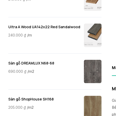
Ultra A Wood UA142x22 Red Sandalwood
/m
240.000
₫
Sàn gỗ DREAMLUX N68-68
M
/m2
690.000
₫
M
Sàn gỗ ShopHouse SH168
Gi
Bề
/m2
205.000
₫
ph