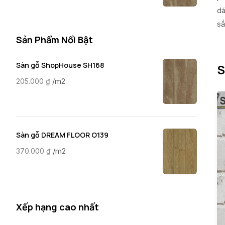
dá
sắ
Sản Phẩm Nổi Bật
Sàn gỗ ShopHouse SH168
S
/m2
205.000
₫
Sàn gỗ DREAM FLOOR O139
/m2
370.000
₫
Xếp hạng cao nhất