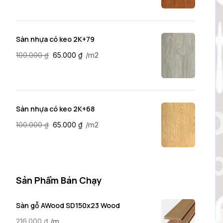
Sàn nhựa có keo 2K+79
/m2
100.000
₫
65.000
₫
Sàn nhựa có keo 2K+68
/m2
100.000
₫
65.000
₫
Sản Phẩm Bán Chạy
Sàn gỗ AWood SD150x23 Wood
/m
216.000
₫