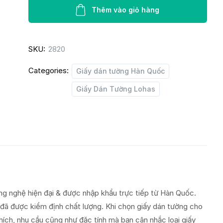
Lohas
Thêm vào giỏ hàng
87402-
8
SKU:
2820
quantity
Categories:
Giấy dán tường Hàn Quốc
Giấy Dán Tường Lohas
g nghệ hiện đại & được nhập khẩu trực tiếp từ Hàn Quốc.
 đã được kiểm định chất lượng. Khi chọn giấy dán tường cho
hích, nhu cầu cũng như đặc tính mà bạn cân nhắc loại giấy