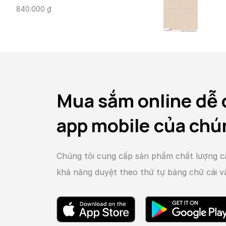
840.000
₫
Mua sắm online dễ 
app mobile của chú
Chúng tôi cung cấp sản phẩm chất lượng c
khả năng duyệt theo thứ tự bảng chữ cái 