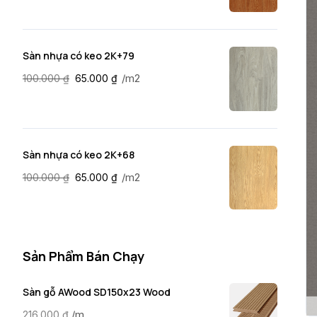
Sàn nhựa có keo 2K+79
/m2
100.000
₫
65.000
₫
Sàn nhựa có keo 2K+68
/m2
100.000
₫
65.000
₫
Sản Phẩm Bán Chạy
Sàn gỗ AWood SD150x23 Wood
/m
216.000
₫