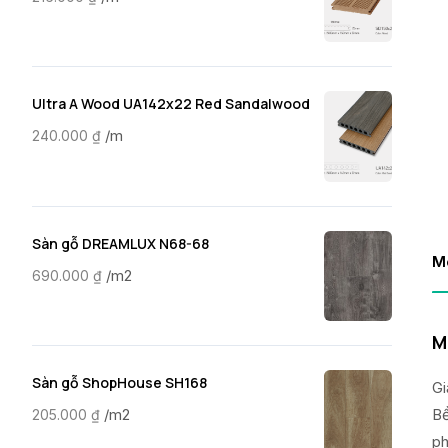
Ultra A Wood UA142x22 Red Sandalwood
/m
240.000
₫
Sàn gỗ DREAMLUX N68-68
M
/m2
690.000
₫
M
Sàn gỗ ShopHouse SH168
Gi
Bề
/m2
205.000
₫
ph