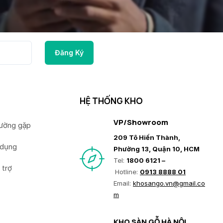
HỆ THỐNG KHO
VP/Showroom
hường gặp
209 Tô Hiến Thành,
 dụng
Phường 13, Quận 10, HCM
Tel:
1800 6121 –
 trợ
Hotline:
0913 8888 01
Email:
khosango.vn@gmail.co
m
KHO SÀN GỖ HÀ NỘI