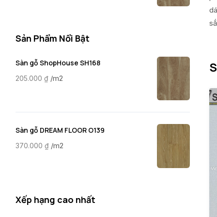
dá
sắ
Sản Phẩm Nổi Bật
Sàn gỗ ShopHouse SH168
S
/m2
205.000
₫
Sàn gỗ DREAM FLOOR O139
/m2
370.000
₫
Xếp hạng cao nhất