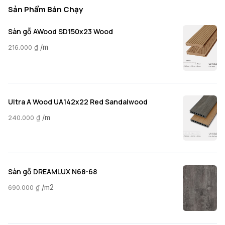
Sản Phẩm Bán Chạy
Sàn gỗ AWood SD150x23 Wood
/m
216.000
₫
Ultra A Wood UA142x22 Red Sandalwood
/m
240.000
₫
Sàn gỗ DREAMLUX N68-68
/m2
690.000
₫