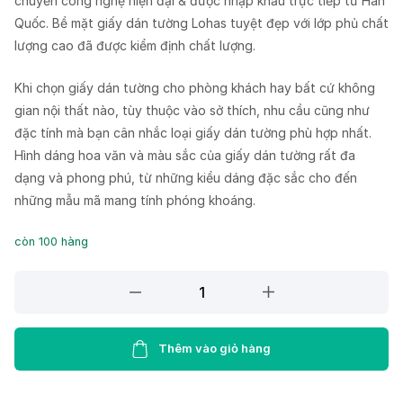
chuyền công nghệ hiện đại & được nhập khẩu trực tiếp từ Hàn
Quốc. Bề mặt giấy dán tường Lohas tuyệt đẹp với lớp phủ chất
lượng cao đã được kiểm định chất lượng.
Khi chọn giấy dán tường cho phòng khách hay bất cứ không
gian nội thất nào, tùy thuộc vào sở thích, nhu cầu cũng như
đặc tính mà bạn cân nhắc loại giấy dán tường phù hợp nhất.
Hình dáng hoa văn và màu sắc của giấy dán tường rất đa
dạng và phong phú, từ những kiểu dáng đặc sắc cho đến
những mẫu mã mang tính phóng khoáng.
còn 100 hàng
Giấy
dán
tường
Lohas
Thêm vào giỏ hàng
87405-
1