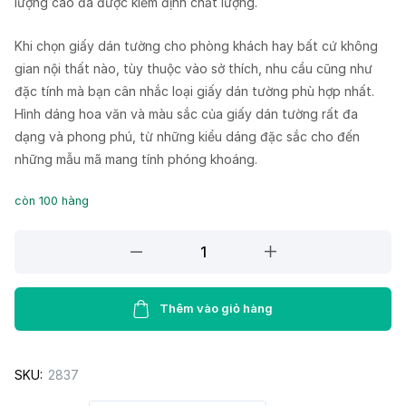
lượng cao đã được kiểm định chất lượng.
Khi chọn giấy dán tường cho phòng khách hay bất cứ không
gian nội thất nào, tùy thuộc vào sở thích, nhu cầu cũng như
đặc tính mà bạn cân nhắc loại giấy dán tường phù hợp nhất.
Hình dáng hoa văn và màu sắc của giấy dán tường rất đa
dạng và phong phú, từ những kiểu dáng đặc sắc cho đến
những mẫu mã mang tính phóng khoáng.
còn 100 hàng
Giấy
dán
tường
Lohas
Thêm vào giỏ hàng
87405-
4
SKU:
2837
quantity