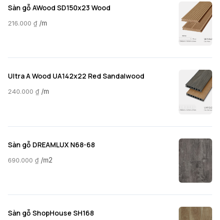
Sàn gỗ AWood SD150x23 Wood
/m
216.000
₫
Ultra A Wood UA142x22 Red Sandalwood
/m
240.000
₫
Sàn gỗ DREAMLUX N68-68
/m2
690.000
₫
Sàn gỗ ShopHouse SH168