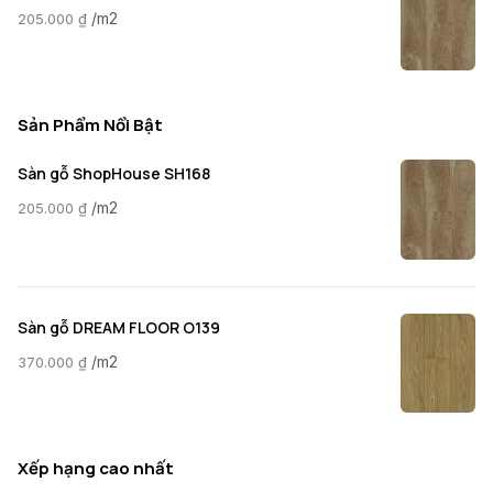
/m2
205.000
₫
Sản Phẩm Nổi Bật
Sàn gỗ ShopHouse SH168
/m2
205.000
₫
Sàn gỗ DREAM FLOOR O139
/m2
370.000
₫
Xếp hạng cao nhất