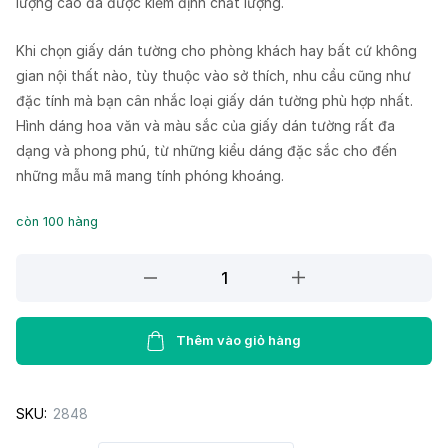
lượng cao đã được kiểm định chất lượng.
Khi chọn giấy dán tường cho phòng khách hay bất cứ không
gian nội thất nào, tùy thuộc vào sở thích, nhu cầu cũng như
đặc tính mà bạn cân nhắc loại giấy dán tường phù hợp nhất.
Hình dáng hoa văn và màu sắc của giấy dán tường rất đa
dạng và phong phú, từ những kiểu dáng đặc sắc cho đến
những mẫu mã mang tính phóng khoáng.
còn 100 hàng
Giấy
dán
tường
Lohas
Thêm vào giỏ hàng
87408-
2
SKU:
2848
quantity