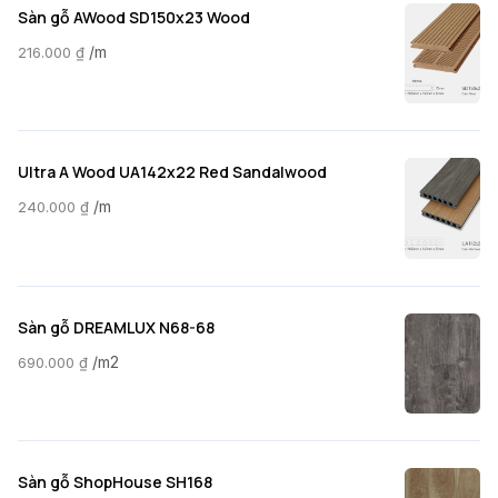
Sàn gỗ AWood SD150x23 Wood
/m
216.000
₫
Ultra A Wood UA142x22 Red Sandalwood
/m
240.000
₫
Sàn gỗ DREAMLUX N68-68
/m2
690.000
₫
Sàn gỗ ShopHouse SH168