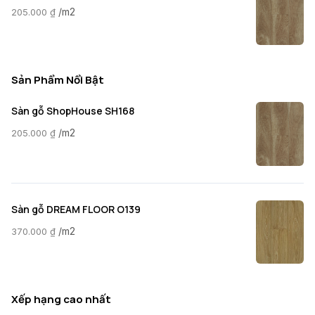
/m2
205.000
₫
Sản Phẩm Nổi Bật
Sàn gỗ ShopHouse SH168
/m2
205.000
₫
Sàn gỗ DREAM FLOOR O139
/m2
370.000
₫
Xếp hạng cao nhất