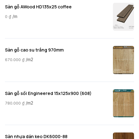
Sàn gỗ AWood HD135x25 coffee
/m
0
₫
Sàn gỗ cao su trắng 970mm
/m2
670.000
₫
Sàn gỗ sồi Engineered 15x125x900 (608)
/m2
780.000
₫
Sàn nhựa dán keo DK6000-88