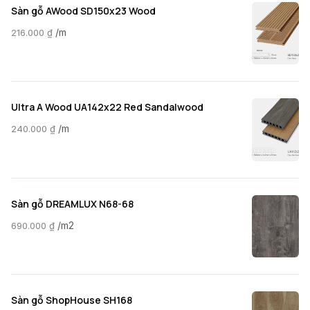
Sàn gỗ AWood SD150x23 Wood
/m
216.000
₫
Ultra A Wood UA142x22 Red Sandalwood
/m
240.000
₫
Sàn gỗ DREAMLUX N68-68
/m2
690.000
₫
Sàn gỗ ShopHouse SH168