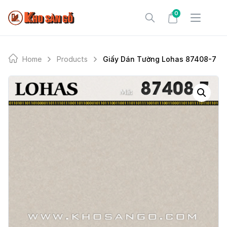
Skip
0
to
content
Home
Products
Giấy Dán Tường Lohas 87408-7