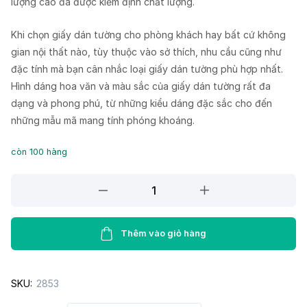
lượng cao đã được kiểm định chất lượng.
Khi chọn giấy dán tường cho phòng khách hay bất cứ không
gian nội thất nào, tùy thuộc vào sở thích, nhu cầu cũng như
đặc tính mà bạn cân nhắc loại giấy dán tường phù hợp nhất.
Hình dáng hoa văn và màu sắc của giấy dán tường rất đa
dạng và phong phú, từ những kiểu dáng đặc sắc cho đến
những mẫu mã mang tính phóng khoáng.
còn 100 hàng
Giấy
dán
tường
Lohas
Thêm vào giỏ hàng
87408-
7
SKU:
2853
quantity