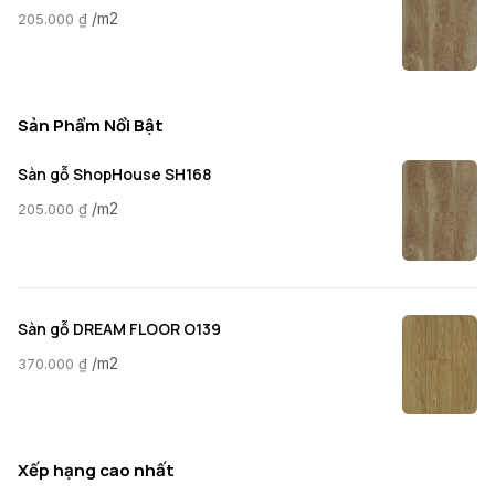
/m2
205.000
₫
Sản Phẩm Nổi Bật
Sàn gỗ ShopHouse SH168
/m2
205.000
₫
Sàn gỗ DREAM FLOOR O139
/m2
370.000
₫
Xếp hạng cao nhất