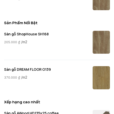
Sản Phẩm Nổi Bật
Sàn gỗ ShopHouse SH168
/m2
205.000
₫
Sàn gỗ DREAM FLOOR O139
/m2
370.000
₫
Xếp hạng cao nhất
Sàn gỗ AWood HD135x25 coffee