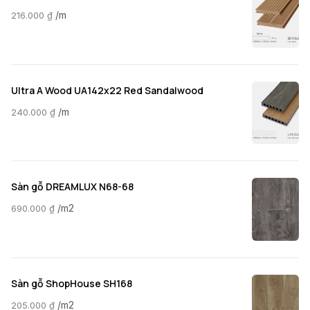
/m
216.000
₫
Ultra A Wood UA142x22 Red Sandalwood
/m
240.000
₫
Sàn gỗ DREAMLUX N68-68
/m2
690.000
₫
Sàn gỗ ShopHouse SH168
/m2
205.000
₫