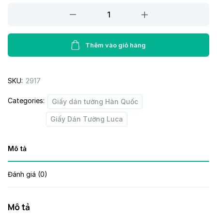
Giấy
dán
tường
Luca
Thêm vào giỏ hàng
13114
quantity
SKU:
2917
Categories:
Giấy dán tường Hàn Quốc
Giấy Dán Tường Luca
Mô tả
Đánh giá (0)
Mô tả