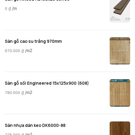
/m
0
₫
Sàn gỗ cao su trắng 970mm
/m2
670.000
₫
Sàn gỗ sồi Engineered 15x125x900 (608)
/m2
780.000
₫
Sàn nhựa dán keo DK6000-88
/m2
225.000
₫