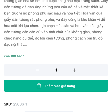
không gian nhà sẽ làm cho cuộc sống như một trang sách. Giấy
dán tường đã đáp ứng những yêu cầu đó cả về mặt thiết kế
kiến trúc vì nó phong phú sắc màu và hoạ tiết. Hoa văn của
giấy dán tường rất phong phú, và đây cũng là khó khăn vì dễ
hoa mắt khi lựa chọn. Lựa chọn màu sắc và hoa văn của giấy
dán tường cần căn cứ vào tính chất của không gian, phòng
chức năng cụ thể, độ lớn diện tường, phong cách bài trí, đồ
đạc nội thất…
còn 100 hàng
Giấy
Dán
Tường
MORDERN
Thêm vào giỏ hàng
25006-
1
SKU:
25006-1
quantity