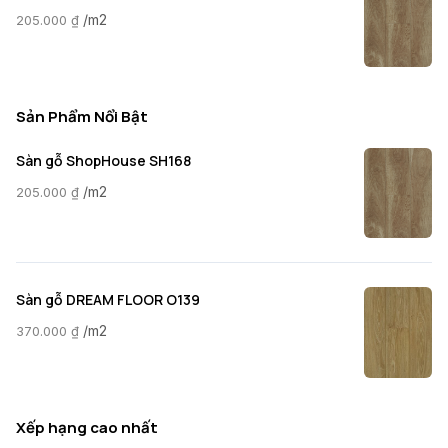
/m2
205.000
₫
Sản Phẩm Nổi Bật
Sàn gỗ ShopHouse SH168
/m2
205.000
₫
Sàn gỗ DREAM FLOOR O139
/m2
370.000
₫
Xếp hạng cao nhất