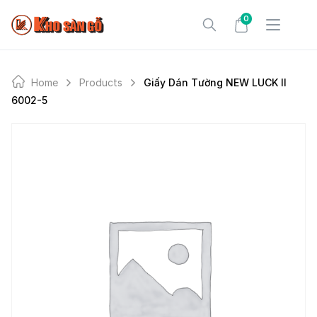
Skip
0
to
content
Home
Products
Giấy Dán Tường NEW LUCK II
6002-5