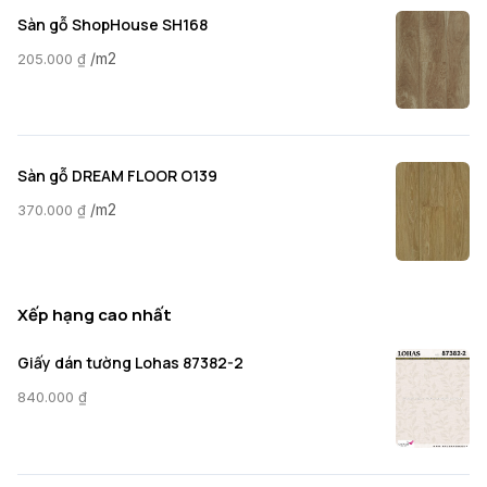
Sàn gỗ ShopHouse SH168
/m2
205.000
₫
Sàn gỗ DREAM FLOOR O139
/m2
370.000
₫
Xếp hạng cao nhất
Giấy dán tường Lohas 87382-2
840.000
₫