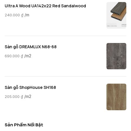
Ultra A Wood UA142x22 Red Sandalwood
/m
240.000
₫
Sàn gỗ DREAMLUX N68-68
/m2
690.000
₫
Sàn gỗ ShopHouse SH168
/m2
205.000
₫
Sản Phẩm Nổi Bật