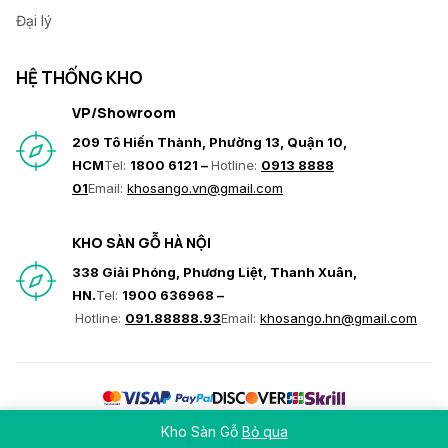
Đại lý
HỆ THỐNG KHO
VP/Showroom
209 Tô Hiến Thành, Phường 13, Quận 10,
HCM
Tel:
1800 6121 –
Hotline:
0913 8888
01
Email:
khosango.vn@gmail.com
KHO SÀN GỖ HÀ NỘI
338 Giải Phóng, Phương Liệt, Thanh Xuân,
HN.
Tel:
1900 636968 –
Hotline:
091.88888.93
Email:
khosango.hn@gmail.com
© Copyright 2026 Hoàng Gia Nam Việt. All rights reserved
Kho Sàn Gỗ
Bỏ qua