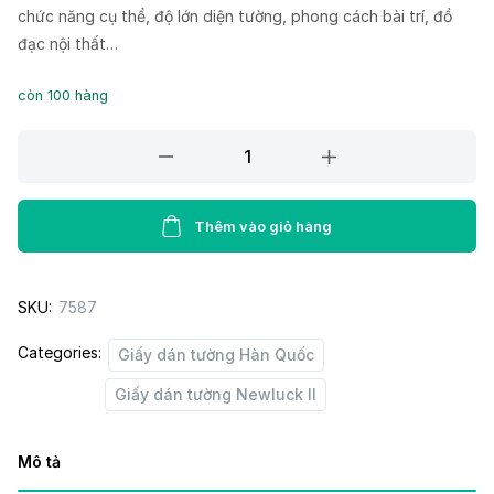
chức năng cụ thể, độ lớn diện tường, phong cách bài trí, đồ
đạc nội thất…
còn 100 hàng
Giấy
Dán
Tường
NEW
Thêm vào giỏ hàng
LUCK
II
SKU:
7587
6002-
5
Categories:
Giấy dán tường Hàn Quốc
quantity
Giấy dán tường Newluck II
Mô tả