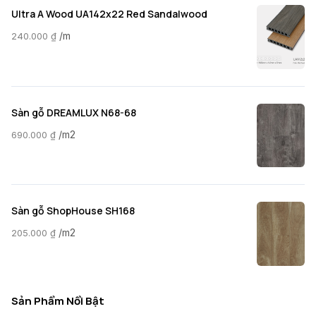
Ultra A Wood UA142x22 Red Sandalwood
/m
240.000
₫
Sàn gỗ DREAMLUX N68-68
/m2
690.000
₫
Sàn gỗ ShopHouse SH168
/m2
205.000
₫
Sản Phẩm Nổi Bật