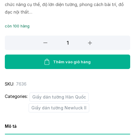
chức năng cụ thể, độ lớn diện tường, phong cách bài trí, đồ
đạc nội thất…
còn 100 hàng
Giấy
Dán
Tường
NEW
Thêm vào giỏ hàng
LUCK
II
SKU:
7636
6200-
4
Categories:
Giấy dán tường Hàn Quốc
quantity
Giấy dán tường Newluck II
Mô tả