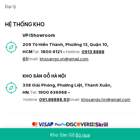
Đại lý
HỆ THỐNG KHO
VP/Showroom
209 Tô Hiến Thành, Phường 13, Quận 10,
HCM
Tel:
1800 6121 –
Hotline:
0913 8888
01
Email:
khosango.vn@gmail.com
KHO SÀN GỖ HÀ NỘI
338 Giải Phóng, Phương Liệt, Thanh Xuân,
HN.
Tel:
1900 636968 –
Hotline:
091.88888.93
Email:
khosango.hn@gmail.com
© Copyright 2026 Hoàng Gia Nam Việt. All rights reserved
Kho Sàn Gỗ
Bỏ qua