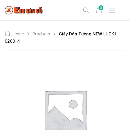
Skip
0
to
content
Home
Products
Giấy Dán Tường NEW LUCK II
6200-4