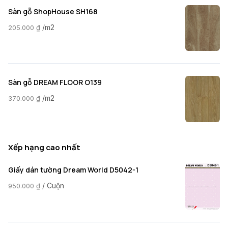
Sàn gỗ ShopHouse SH168
/m2
205.000
₫
Sàn gỗ DREAM FLOOR O139
/m2
370.000
₫
Xếp hạng cao nhất
Giấy dán tường Dream World D5042-1
/ Cuộn
950.000
₫