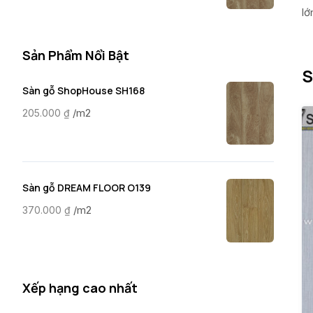
lớ
Sản Phẩm Nổi Bật
S
Sàn gỗ ShopHouse SH168
/m2
205.000
₫
Sàn gỗ DREAM FLOOR O139
/m2
370.000
₫
Xếp hạng cao nhất