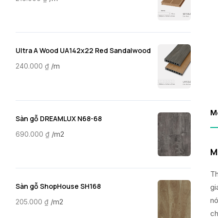
Ultra A Wood UA142x22 Red Sandalwood
/m
240.000
₫
M
Sàn gỗ DREAMLUX N68-68
/m2
690.000
₫
M
Th
Sàn gỗ ShopHouse SH168
gi
nó
/m2
205.000
₫
ch