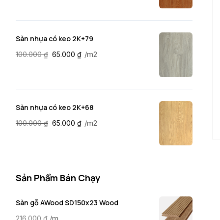
Sàn nhựa có keo 2K+79
/m2
100.000
₫
65.000
₫
Sàn nhựa có keo 2K+68
/m2
100.000
₫
65.000
₫
Sản Phẩm Bán Chạy
Sàn gỗ AWood SD150x23 Wood
/m
216.000
₫