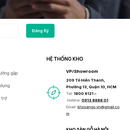
HỆ THỐNG KHO
VP/Showroom
hường gặp
209 Tô Hiến Thành,
 dụng
Phường 13, Quận 10, HCM
Tel:
1800 6121 –
 trợ
Hotline:
0913 8888 01
Email:
khosango.vn@gmail.co
m
KHO SÀN GỖ HÀ NỘI