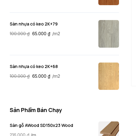
Sàn nhựa có keo 2K+79
/m2
100.000
₫
65.000
₫
Sàn nhựa có keo 2K+68
/m2
100.000
₫
65.000
₫
Sản Phẩm Bán Chạy
Sàn gỗ AWood SD150x23 Wood
/m
216.000
₫