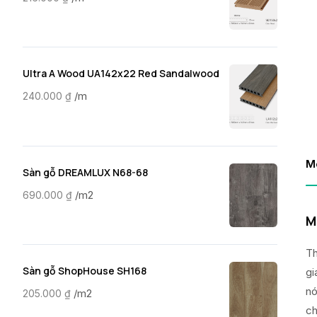
Ultra A Wood UA142x22 Red Sandalwood
/m
240.000
₫
M
Sàn gỗ DREAMLUX N68-68
/m2
690.000
₫
M
Th
Sàn gỗ ShopHouse SH168
gi
nó
/m2
205.000
₫
ch