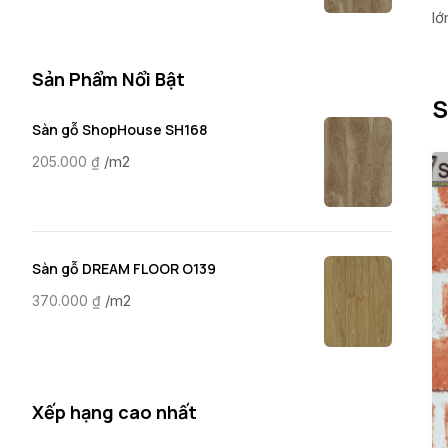
lớ
Sản Phẩm Nổi Bật
S
Sàn gỗ ShopHouse SH168
/m2
205.000
₫
Sàn gỗ DREAM FLOOR O139
/m2
370.000
₫
Xếp hạng cao nhất