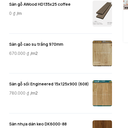
Sàn gỗ AWood HD135x25 coffee
/m
0
₫
Sàn gỗ cao su trắng 970mm
/m2
670.000
₫
Sàn gỗ sồi Engineered 15x125x900 (608)
/m2
780.000
₫
Sàn nhựa dán keo DK6000-88