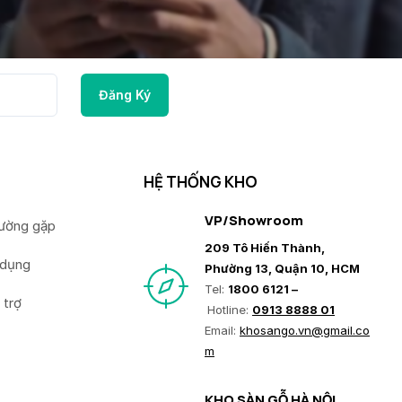
HỆ THỐNG KHO
VP/Showroom
hường gặp
209 Tô Hiến Thành,
 dụng
Phường 13, Quận 10, HCM
Tel:
1800 6121 –
 trợ
Hotline:
0913 8888 01
Email:
khosango.vn@gmail.co
m
KHO SÀN GỖ HÀ NỘI