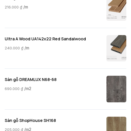
/m
216.000
₫
Ultra A Wood UA142x22 Red Sandalwood
/m
240.000
₫
Sàn gỗ DREAMLUX N68-68
/m2
690.000
₫
Sàn gỗ ShopHouse SH168
/m2
205.000
₫