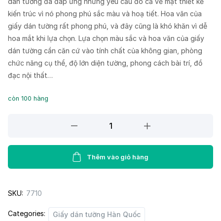
dán tường đã đáp ứng những yêu cầu đó cả về mặt thiết kế
kiến trúc vì nó phong phú sắc màu và hoạ tiết. Hoa văn của
giấy dán tường rất phong phú, và đây cũng là khó khăn vì dễ
hoa mắt khi lựa chọn. Lựa chọn màu sắc và hoa văn của giấy
dán tường cần căn cứ vào tính chất của không gian, phòng
chức năng cụ thể, độ lớn diện tường, phong cách bài trí, đồ
đạc nội thất…
còn 100 hàng
Giấy
Dán
Tường
PIEDRA
Thêm vào giỏ hàng
22-
025
SKU:
7710
quantity
Categories:
Giấy dán tường Hàn Quốc