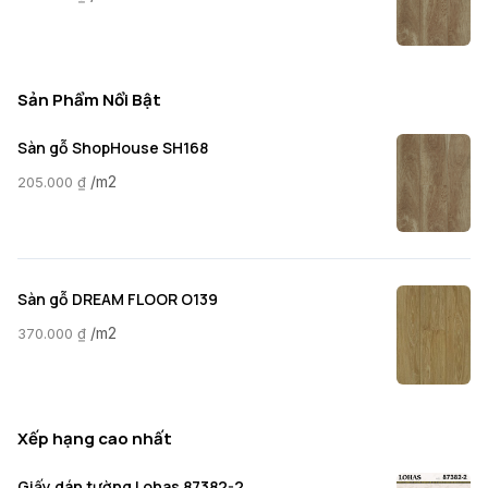
Sản Phẩm Nổi Bật
Sàn gỗ ShopHouse SH168
/m2
205.000
₫
Sàn gỗ DREAM FLOOR O139
/m2
370.000
₫
Xếp hạng cao nhất
Giấy dán tường Lohas 87382-2