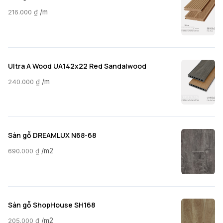
/m
216.000
₫
Ultra A Wood UA142x22 Red Sandalwood
/m
240.000
₫
Sàn gỗ DREAMLUX N68-68
/m2
690.000
₫
Sàn gỗ ShopHouse SH168
/m2
205.000
₫