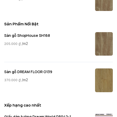
Sản Phẩm Nổi Bật
Sàn gỗ ShopHouse SH168
/m2
205.000
₫
Sàn gỗ DREAM FLOOR O139
/m2
370.000
₫
Xếp hạng cao nhất
Giấy dán tường Dream World D5042-1