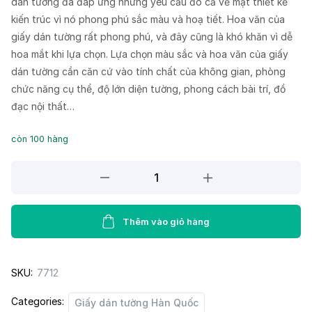
dán tường đã đáp ứng những yêu cầu đó cả về mặt thiết kế
kiến trúc vì nó phong phú sắc màu và hoạ tiết. Hoa văn của
giấy dán tường rất phong phú, và đây cũng là khó khăn vì dễ
hoa mắt khi lựa chọn. Lựa chọn màu sắc và hoa văn của giấy
dán tường cần căn cứ vào tính chất của không gian, phòng
chức năng cụ thể, độ lớn diện tường, phong cách bài trí, đồ
đạc nội thất…
còn 100 hàng
Giấy
Dán
Tường
PIEDRA
Thêm vào giỏ hàng
22-
032
SKU:
7712
quantity
Categories:
Giấy dán tường Hàn Quốc