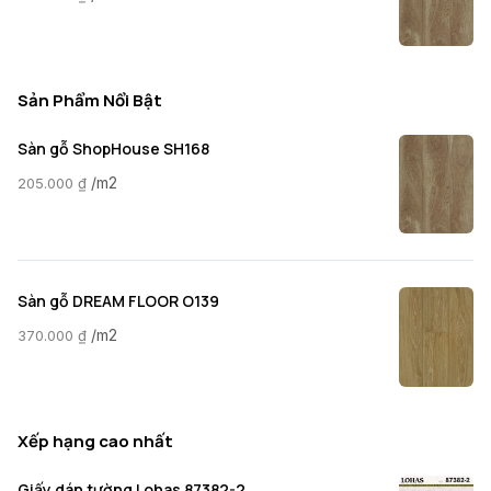
Sản Phẩm Nổi Bật
Sàn gỗ ShopHouse SH168
/m2
205.000
₫
Sàn gỗ DREAM FLOOR O139
/m2
370.000
₫
Xếp hạng cao nhất
Giấy dán tường Lohas 87382-2