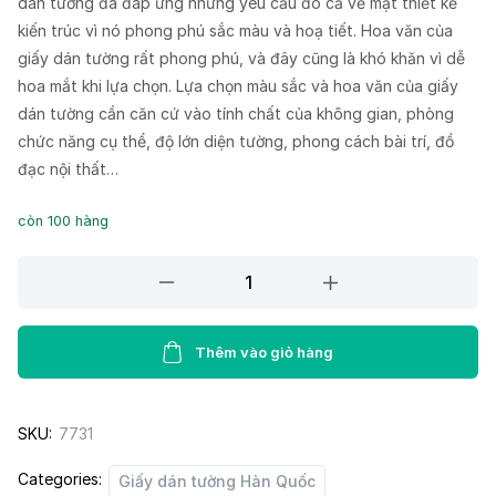
dán tường đã đáp ứng những yêu cầu đó cả về mặt thiết kế
kiến trúc vì nó phong phú sắc màu và hoạ tiết. Hoa văn của
giấy dán tường rất phong phú, và đây cũng là khó khăn vì dễ
hoa mắt khi lựa chọn. Lựa chọn màu sắc và hoa văn của giấy
dán tường cần căn cứ vào tính chất của không gian, phòng
chức năng cụ thể, độ lớn diện tường, phong cách bài trí, đồ
đạc nội thất…
còn 100 hàng
Giấy
Dán
Tường
PIEDRA
Thêm vào giỏ hàng
22-
084
SKU:
7731
quantity
Categories:
Giấy dán tường Hàn Quốc