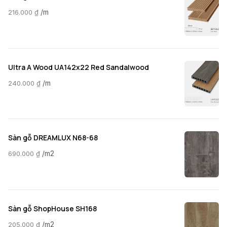
/m
216.000
₫
Ultra A Wood UA142x22 Red Sandalwood
/m
240.000
₫
Sàn gỗ DREAMLUX N68-68
/m2
690.000
₫
Sàn gỗ ShopHouse SH168
/m2
205.000
₫