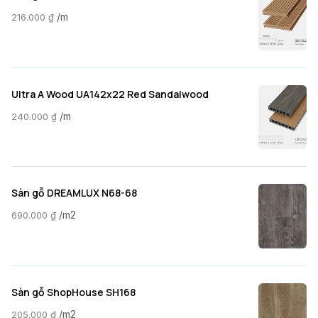
/m
216.000
₫
Ultra A Wood UA142x22 Red Sandalwood
/m
240.000
₫
Sàn gỗ DREAMLUX N68-68
/m2
690.000
₫
Sàn gỗ ShopHouse SH168
/m2
205.000
₫