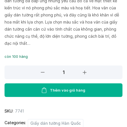
dán tường đã đáp ứng những yêu cầu đó cả về mặt thiết kế
kiến trúc vì nó phong phú sắc màu và hoạ tiết. Hoa văn của
giấy dán tường rất phong phú, và đây cũng là khó khăn vì dễ
hoa mắt khi lựa chọn. Lựa chọn màu sắc và hoa văn của giấy
dán tường cần căn cứ vào tính chất của không gian, phòng
chức năng cụ thể, độ lớn diện tường, phong cách bài trí, đồ
đạc nội thất…
còn 100 hàng
Giấy
Dán
Tường
PIEDRA
Thêm vào giỏ hàng
22-
106
SKU:
7741
quantity
Categories:
Giấy dán tường Hàn Quốc