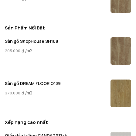
Sản Phẩm Nổi Bật
Sàn gỗ ShopHouse SH168
/m2
205.000
₫
Sàn gỗ DREAM FLOOR O139
/m2
370.000
₫
Xếp hạng cao nhất
Giấy dán tường CANDY 2017-4