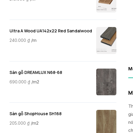
Ultra A Wood UA142x22 Red Sandalwood
/m
240.000
₫
M
Sàn gỗ DREAMLUX N68-68
/m2
690.000
₫
M
Th
Sàn gỗ ShopHouse SH168
gi
nó
/m2
205.000
₫
ch