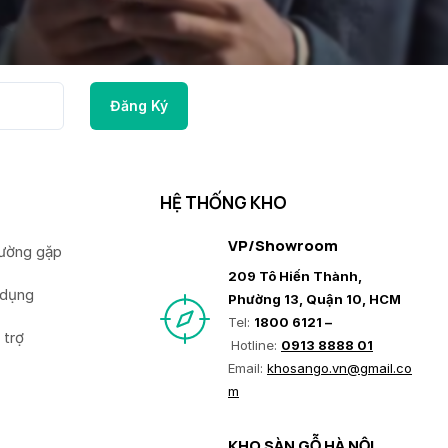
HỆ THỐNG KHO
VP/Showroom
hường gặp
209 Tô Hiến Thành,
 dụng
Phường 13, Quận 10, HCM
Tel:
1800 6121 –
 trợ
Hotline:
0913 8888 01
Email:
khosango.vn@gmail.co
m
KHO SÀN GỖ HÀ NỘI