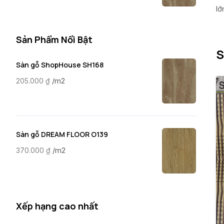
lớ
Sản Phẩm Nổi Bật
S
Sàn gỗ ShopHouse SH168
/m2
205.000
₫
Sàn gỗ DREAM FLOOR O139
/m2
370.000
₫
Xếp hạng cao nhất