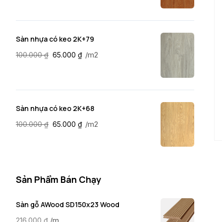
Sàn nhựa có keo 2K+79
/m2
100.000
₫
65.000
₫
Sàn nhựa có keo 2K+68
/m2
100.000
₫
65.000
₫
Sản Phẩm Bán Chạy
Sàn gỗ AWood SD150x23 Wood
/m
216.000
₫