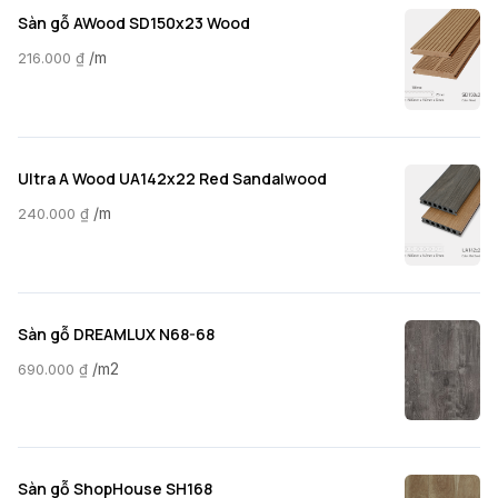
Sàn gỗ AWood SD150x23 Wood
/m
216.000
₫
Ultra A Wood UA142x22 Red Sandalwood
/m
240.000
₫
Sàn gỗ DREAMLUX N68-68
/m2
690.000
₫
Sàn gỗ ShopHouse SH168