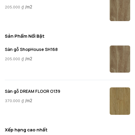
/m2
205.000
₫
Sản Phẩm Nổi Bật
Sàn gỗ ShopHouse SH168
/m2
205.000
₫
Sàn gỗ DREAM FLOOR O139
/m2
370.000
₫
Xếp hạng cao nhất