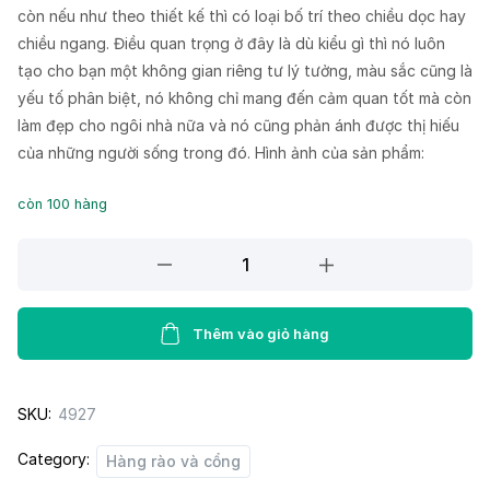
còn nếu như theo thiết kế thì có loại bố trí theo chiều dọc hay
chiều ngang. Điều quan trọng ở đây là dù kiểu gì thì nó luôn
tạo cho bạn một không gian riêng tư lý tưởng, màu sắc cũng là
yếu tố phân biệt, nó không chỉ mang đến cảm quan tốt mà còn
làm đẹp cho ngôi nhà nữa và nó cũng phản ánh được thị hiếu
của những người sống trong đó. Hình ảnh của sản phẩm:
còn 100 hàng
Hàng
rào,
cổng
K7
Thêm vào giỏ hàng
quantity
SKU:
4927
Category:
Hàng rào và cổng