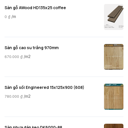
Sàn gỗ AWood HD135x25 coffee
/m
0
₫
Sàn gỗ cao su trắng 970mm
/m2
670.000
₫
Sàn gỗ sồi Engineered 15x125x900 (608)
/m2
780.000
₫
Sàn nhựa dán keo DK6000-88