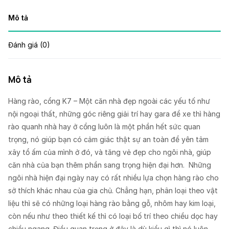
Mô tả
Đánh giá (0)
Mô tả
Hàng rào, cổng K7 – Một căn nhà đẹp ngoài các yếu tố như
nội ngoại thất, những góc riêng giải trí hay gara để xe thì hàng
rào quanh nhà hay ở cổng luôn là một phần hết sức quan
trọng, nó giúp bạn có cảm giác thật sự an toàn để yên tâm
xây tổ ấm của mình ở đó, và tăng vẻ đẹp cho ngôi nhà, giúp
căn nhà của bạn thêm phần sang trọng hiện đại hơn. Những
ngôi nhà hiện đại ngày nay có rất nhiều lựa chọn hàng rào cho
sở thích khác nhau của gia chủ. Chẳng hạn, phân loại theo vật
liệu thì sẽ có những loại hàng rào bằng gỗ, nhôm hay kim loại,
còn nếu như theo thiết kế thì có loại bố trí theo chiều dọc hay
chiều ngang. Điều quan trọng ở đây là dù kiểu gì thì nó luôn