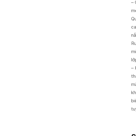
– 
me
Qu
ca
nắ
Ru
mù
lớ
– 
th
mặ
kh
bi
tu