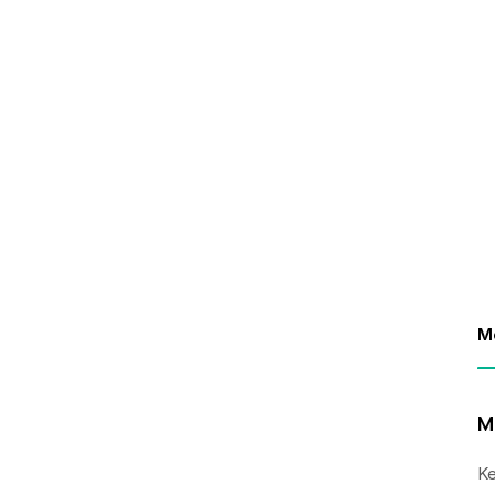
M
M
Ke