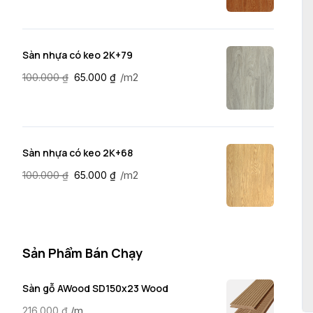
Sàn nhựa có keo 2K+79
/m2
100.000
₫
65.000
₫
Sàn nhựa có keo 2K+68
/m2
100.000
₫
65.000
₫
Sản Phẩm Bán Chạy
Sàn gỗ AWood SD150x23 Wood
/m
216.000
₫