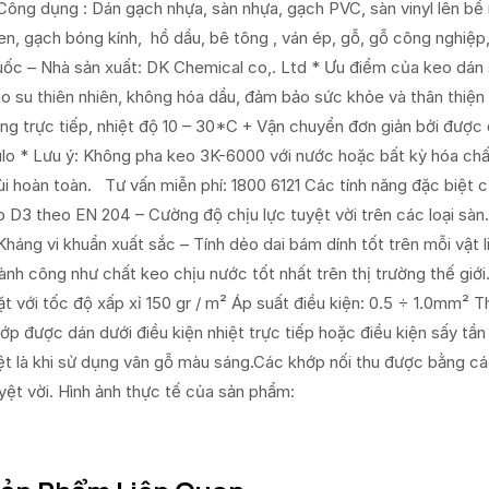
Công dụng : Dán gạch nhựa, sàn nhựa, gạch PVC, sàn vinyl lên bề
n, gạch bóng kính, hồ dầu, bê tông , ván ép, gỗ, gỗ công nghiệp
ốc – Nhà sản xuất: DK Chemical co,. Ltd * Ưu điểm của keo dán 
o su thiên nhiên, không hóa dầu, đảm bảo sức khỏe và thân thiện
ng trực tiếp, nhiệt độ 10 – 30*C + Vận chuyển đơn giản bởi được
lo * Lưu ý: Không pha keo 3K-6000 với nước hoặc bất kỳ hóa chất
i hoàn toàn. Tư vấn miễn phí: 1800 6121 Các tính năng đặc biệt
p D3 theo EN 204 – Cường độ chịu lực tuyệt vời trên các loại sàn
Kháng vi khuẩn xuất sắc – Tính dẻo dai bám dính tốt trên mỗi vật 
ành công như chất keo chịu nước tốt nhất trên thị trường thế giớ
t với tốc độ xấp xỉ 150 gr / m² Áp suất điều kiện: 0.5 ÷ 1.0mm² T
ớp được dán dưới điều kiện nhiệt trực tiếp hoặc điều kiện sấy t
ệt là khi sử dụng vân gỗ màu sáng.Các khớp nối thu được bằng c
yệt vời. Hình ảnh thực tế của sản phẩm: