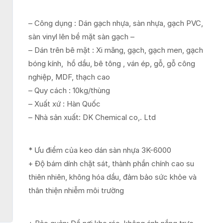
– Công dụng : Dán gạch nhựa, sàn nhựa, gạch PVC,
sàn vinyl lên bề mặt sàn gạch –
– Dán trên bê mặt : Xi măng, gạch, gạch men, gạch
bóng kính, hồ dầu, bê tông , ván ép, gỗ, gỗ công
nghiệp, MDF, thạch cao
– Quy cách : 10kg/thùng
– Xuất xứ : Hàn Quốc
– Nhà sản xuất: DK Chemical co,. Ltd
* Ưu điểm của keo dán sàn nhựa 3K-6000
+ Độ bám dính chặt sát, thành phần chính cao su
thiên nhiên, không hóa dầu, đảm bảo sức khỏe và
thân thiện nhiễm môi trường