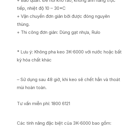
+ Bảo quản: Để nơi kho ráo, không ánh nắng trực
tiếp, nhiệt độ 10 – 30*C
+ Vận chuyển đơn giản bởi được đóng nguyên
thùng.
+ Thi công đơn giản: Dùng gạt nhựa, Rulo
* Lưu ý: Không pha keo 3K-6000 với nước hoặc bất
kỳ hóa chất khác
– Sử dụng sau 48 giờ, khi keo sẽ chết hẳn và thoát
mùi hoàn toàn.
Tư vấn miễn phí: 1800 6121
Các tính năng đặc biệt của 3K-6000 bao gồm: