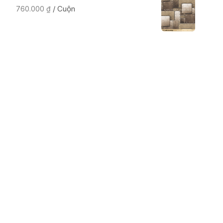
/ Cuộn
760.000
₫