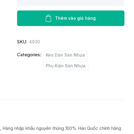
dán
sàn
nhựa
Thêm vào giỏ hàng
3K
6000
SKU:
4930
quantity
Categories:
Keo Dán Sàn Nhựa
Phụ Kiện Sàn Nhựa
l, Hàng nhập khẩu nguyên thùng 100% Hàn Quốc chính hãng