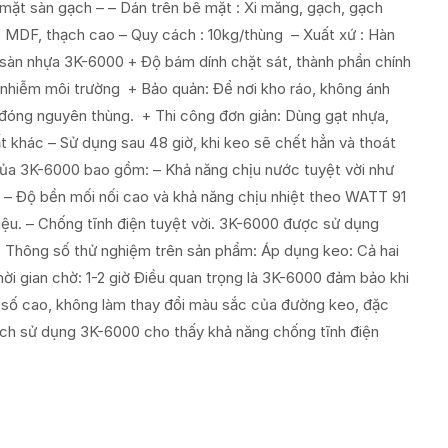
 mặt sàn gạch – – Dán trên bê mặt : Xi măng, gạch, gạch
, MDF, thạch cao – Quy cách : 10kg/thùng – Xuất xứ : Hàn
sàn nhựa 3K-6000 + Độ bám dính chặt sát, thành phần chính
 nhiễm môi trường + Bảo quản: Để nơi kho ráo, không ánh
 đóng nguyên thùng. + Thi công đơn giản: Dùng gạt nhựa,
 khác – Sử dụng sau 48 giờ, khi keo sẽ chết hẳn và thoát
 của 3K-6000 bao gồm: – Khả năng chịu nước tuyệt vời như
. – Độ bền mối nối cao và khả năng chịu nhiệt theo WATT 91
liệu. – Chống tĩnh điện tuyệt vời. 3K-6000 được sử dụng
i. Thông số thử nghiệm trên sản phẩm: Áp dụng keo: Cả hai
hời gian chờ: 1-2 giờ Điều quan trọng là 3K-6000 đảm bảo khi
ần số cao, không làm thay đổi màu sắc của đường keo, đặc
ách sử dụng 3K-6000 cho thấy khả năng chống tĩnh điện