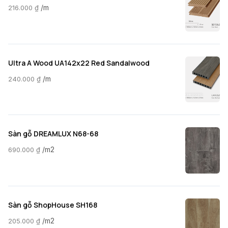
/m
216.000
₫
Ultra A Wood UA142x22 Red Sandalwood
/m
240.000
₫
Sàn gỗ DREAMLUX N68-68
/m2
690.000
₫
Sàn gỗ ShopHouse SH168
/m2
205.000
₫