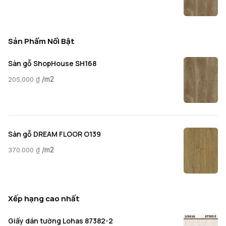
Sản Phẩm Nổi Bật
Sàn gỗ ShopHouse SH168
/m2
205.000
₫
Sàn gỗ DREAM FLOOR O139
/m2
370.000
₫
Xếp hạng cao nhất
Giấy dán tường Lohas 87382-2