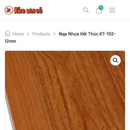
Skip
0
to
content
Home
Products
Nẹp Nhựa Kết Thúc KT-102-
12mm