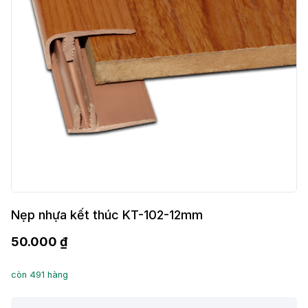
Nẹp nhựa kết thúc KT-102-12mm
50.000
₫
còn 491 hàng
Nẹp