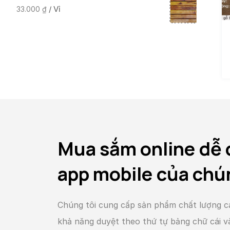
/ Vỉ
33.000
₫
Mua sắm online dễ 
app mobile của chú
Chúng tôi cung cấp sản phẩm chất lượng c
khả năng duyệt theo thứ tự bảng chữ cái 