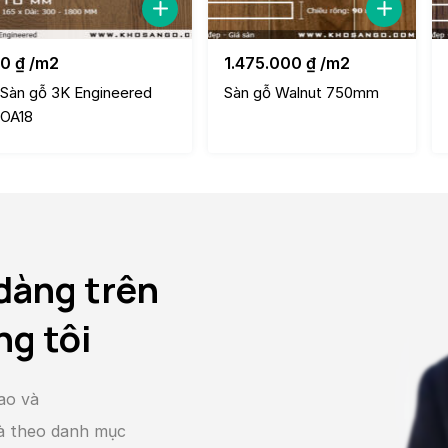
0
₫
/m2
1.475.000
₫
/m2
Sàn gỗ 3K Engineered
Sàn gỗ Walnut 750mm
OA18
dàng trên
ng tôi
ao và
và theo danh mục