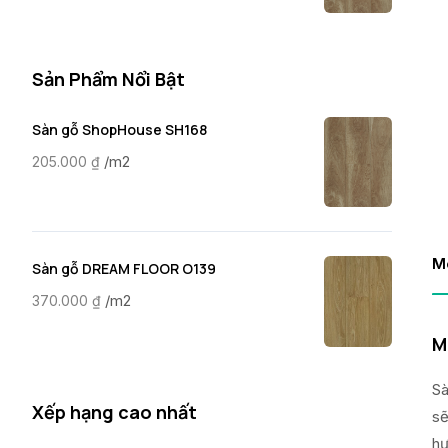
Sản Phẩm Nổi Bật
Sàn gỗ ShopHouse SH168
/m2
205.000
₫
M
Sàn gỗ DREAM FLOOR O139
/m2
370.000
₫
M
Sà
Xếp hạng cao nhất
sẽ
hư