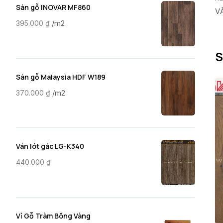
Sàn gỗ INOVAR MF860
VẤ
/m2
395.000
₫
S
Sàn gỗ Malaysia HDF W189
/m2
370.000
₫
Ván lót gác LG-K340
440.000
₫
Vỉ Gỗ Tràm Bông Vàng