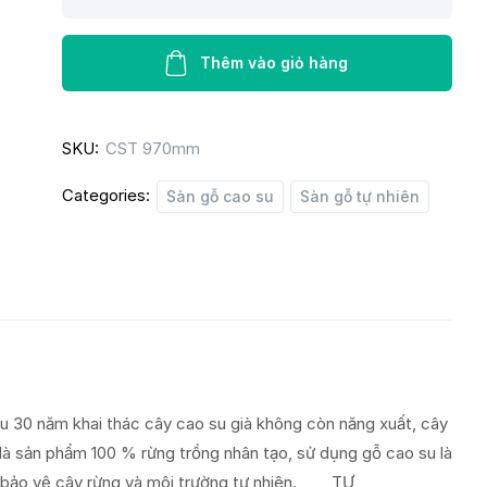
gỗ
cao
su
Thêm vào giỏ hàng
trắng
970mm
SKU:
CST 970mm
quantity
Categories:
Sàn gỗ cao su
Sàn gỗ tự nhiên
u 30 năm khai thác cây cao su già không còn năng xuất, cây
 là sản phẩm 100 % rừng trồng nhân tạo, sử dụng gỗ cao su là
 bảo vệ cây rừng và môi trường tự nhiên. ​ TƯ