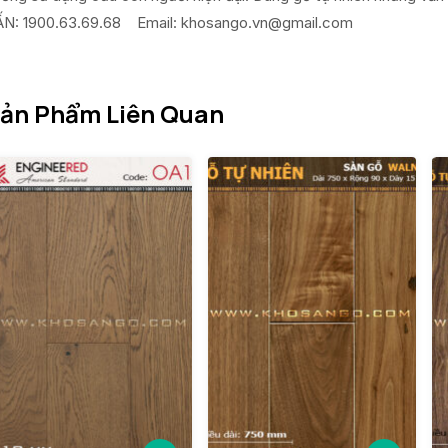
N: 1900.63.69.68 Email:
khosango.vn@gmail.com
ản Phẩm Liên Quan