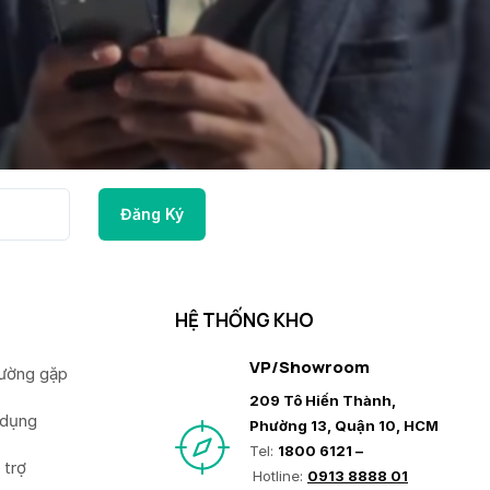
HỆ THỐNG KHO
VP/Showroom
hường gặp
209 Tô Hiến Thành,
 dụng
Phường 13, Quận 10, HCM
Tel:
1800 6121 –
 trợ
Hotline:
0913 8888 01