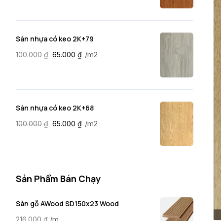
Sàn nhựa có keo 2K+79
/m2
100.000
₫
65.000
₫
Sàn nhựa có keo 2K+68
/m2
100.000
₫
65.000
₫
Sản Phẩm Bán Chạy
Sàn gỗ AWood SD150x23 Wood
/m
216.000
₫