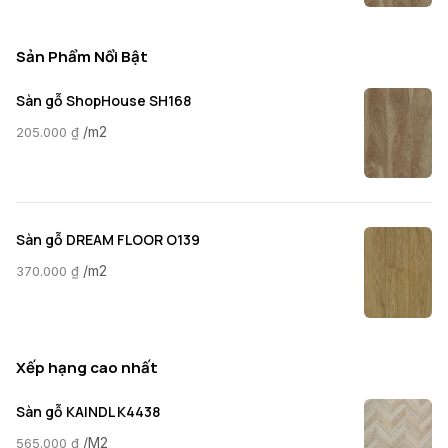
Sản Phẩm Nổi Bật
Sàn gỗ ShopHouse SH168
/m2
205.000
₫
Sàn gỗ DREAM FLOOR O139
/m2
370.000
₫
Xếp hạng cao nhất
Sàn gỗ KAINDL K4438
/M2
565.000
₫