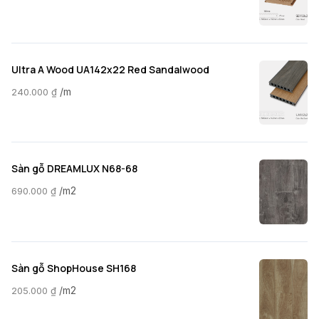
Ultra A Wood UA142x22 Red Sandalwood
/m
240.000
₫
Sàn gỗ DREAMLUX N68-68
/m2
690.000
₫
Sàn gỗ ShopHouse SH168
/m2
205.000
₫