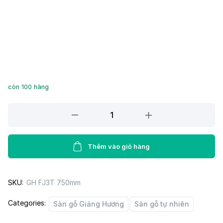
còn 100 hàng
Sàn
gỗ
Giáng
Hương
Thêm vào giỏ hàng
FJ3T
750mm
SKU:
GH FJ3T 750mm
quantity
Categories:
Sàn gỗ Giáng Hương
Sàn gỗ tự nhiên