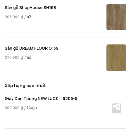
Sàn gỗ ShopHouse SH168
/m2
205.000
₫
Sàn gỗ DREAM FLOOR O139
/m2
370.000
₫
Xếp hạng cao nhất
Giấy Dán Tường NEW LUCK II 6206-5
/ Cuộn
690.000
₫