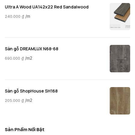
Ultra A Wood UA142x22 Red Sandalwood
/m
240.000
₫
Sàn gỗ DREAMLUX N68-68
/m2
690.000
₫
Sàn gỗ ShopHouse SH168
/m2
205.000
₫
Sản Phẩm Nổi Bật