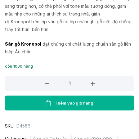
sang trọng hơn, có thể phối với tone màu tương đồng, gam
màu nhẹ cho những ai thích sự trang nhã, giản
dị. Kronopol trên lớp vân gỗ có lớp nhám ghi gỗ mật độ chống
trầy tốt hơn, bền hơn.
Sàn gỗ Kronopol
đạt chứng chỉ chất lượng chuẩn sàn gỗ liên
hiệp Âu châu.
còn 1000 hàng
Sàn
gỗ
Kronopol
D4586
Thêm vào giỏ hàng
quantity
SKU:
D4586
Categories: