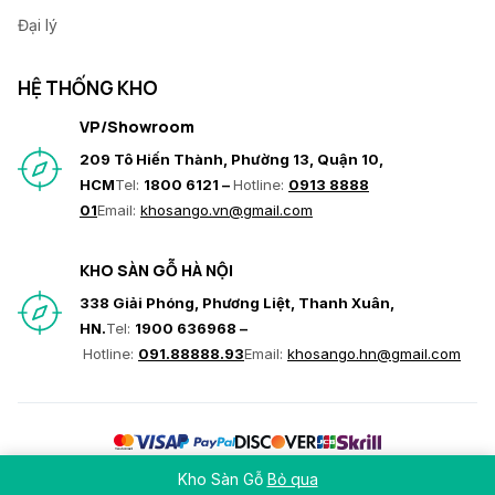
Đại lý
HỆ THỐNG KHO
VP/Showroom
209 Tô Hiến Thành, Phường 13, Quận 10,
HCM
Tel:
1800 6121 –
Hotline:
0913 8888
01
Email:
khosango.vn@gmail.com
KHO SÀN GỖ HÀ NỘI
338 Giải Phóng, Phương Liệt, Thanh Xuân,
HN.
Tel:
1900 636968 –
Hotline:
091.88888.93
Email:
khosango.hn@gmail.com
© Copyright 2026 Hoàng Gia Nam Việt. All rights reserved
Kho Sàn Gỗ
Bỏ qua