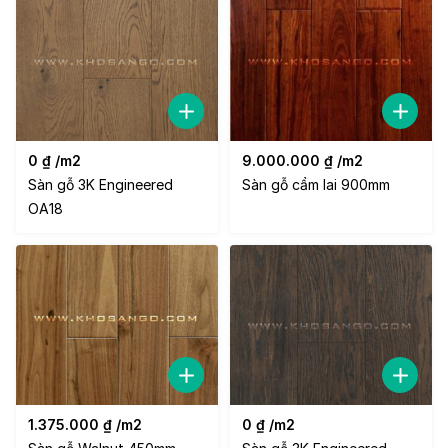
0
₫
/m2
9.000.000
₫
/m2
Sàn gỗ 3K Engineered
Sàn gỗ cẩm lai 900mm
OA18
1.375.000
₫
/m2
0
₫
/m2