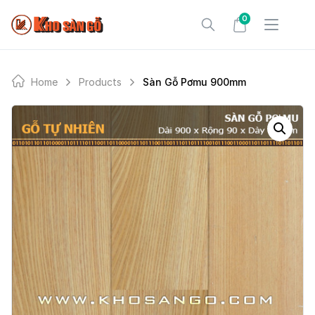
Skip
0
to
content
Home
Products
Sàn Gỗ Pơmu 900mm