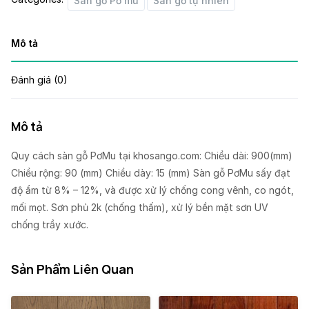
Sàn gỗ Pơ mu
Sàn gỗ tự nhiên
Mô tả
Đánh giá (0)
Mô tả
Quy cách sàn gỗ PơMu tại khosango.com: Chiều dài: 900(mm)
Chiều rộng: 90 (mm) Chiều dày: 15 (mm) Sàn gỗ PơMu sấy đạt
độ ẩm từ 8% – 12%, và được xử lý chống cong vênh, co ngót,
mối mọt. Sơn phủ 2k (chống thấm), xử lý bền mặt sơn UV
chống trầy xước.
Sản Phẩm Liên Quan