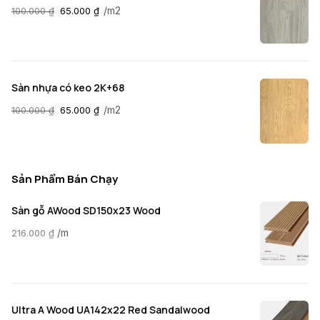
/m2
100.000
₫
65.000
₫
Sàn nhựa có keo 2K+68
/m2
100.000
₫
65.000
₫
Sản Phẩm Bán Chạy
Sàn gỗ AWood SD150x23 Wood
/m
216.000
₫
Ultra A Wood UA142x22 Red Sandalwood