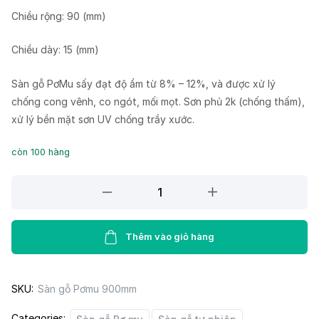
Chiều rộng: 90 (mm)
Chiều dày: 15 (mm)
Sàn gỗ PơMu sấy đạt độ ẩm từ 8% – 12%, và được xử lý
chống cong vênh, co ngót, mối mọt. Sơn phủ 2k (chống thấm),
xử lý bền mặt sơn UV chống trầy xước.
còn 100 hàng
Sàn
gỗ
Pơmu
900mm
Thêm vào giỏ hàng
quantity
SKU:
Sàn gỗ Pơmu 900mm
Categories: