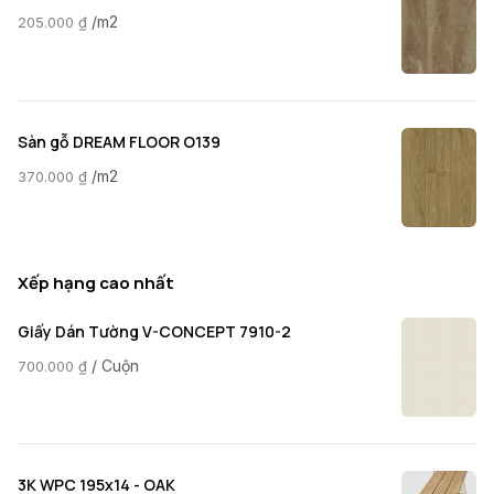
/m2
205.000
₫
Sàn gỗ DREAM FLOOR O139
/m2
370.000
₫
Xếp hạng cao nhất
Giấy Dán Tường V-CONCEPT 7910-2
/ Cuộn
700.000
₫
3K WPC 195x14 - OAK