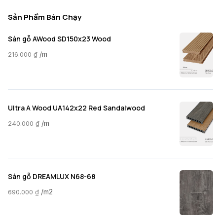
Sản Phẩm Bán Chạy
Sàn gỗ AWood SD150x23 Wood
/m
216.000
₫
Ultra A Wood UA142x22 Red Sandalwood
/m
240.000
₫
Sàn gỗ DREAMLUX N68-68
/m2
690.000
₫