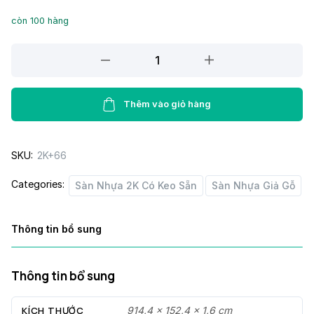
còn 100 hàng
Sàn
nhựa
có
keo
Thêm vào giỏ hàng
2K+66
quantity
SKU:
2K+66
Categories:
Sàn Nhựa 2K Có Keo Sẵn
Sàn Nhựa Giả Gỗ
Thông tin bổ sung
Thông tin bổ sung
KÍCH THƯỚC
914,4 × 152,4 × 1,6 cm