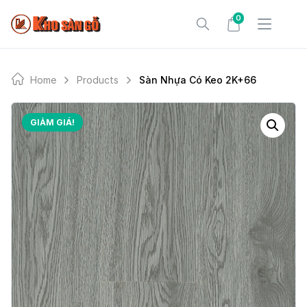
Skip
0
to
content
Home
Products
Sàn Nhựa Có Keo 2K+66
GIẢM GIÁ!