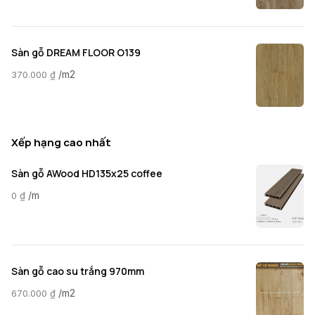
Sàn gỗ DREAM FLOOR O139
/m2
370.000
₫
Xếp hạng cao nhất
Sàn gỗ AWood HD135x25 coffee
/m
0
₫
Sàn gỗ cao su trắng 970mm
/m2
670.000
₫