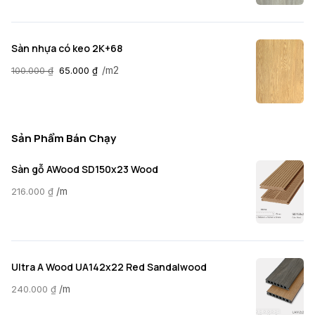
Sàn nhựa có keo 2K+68
/m2
100.000
₫
65.000
₫
Sản Phẩm Bán Chạy
Sàn gỗ AWood SD150x23 Wood
/m
216.000
₫
Ultra A Wood UA142x22 Red Sandalwood
/m
240.000
₫