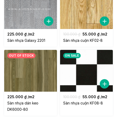
225.000
₫
/m2
100.000
₫
55.000
₫
/m2
Sàn nhựa Galaxy 2201
Sàn nhựa cuộn KF02-8
OUT OF STOCK
ON SALE
225.000
₫
/m2
100.000
₫
55.000
₫
/m2
Sàn nhựa dán keo
Sàn nhựa cuộn KF08-8
DK6000-80