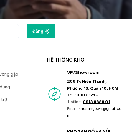
HỆ THỐNG KHO
VP/Showroom
hường gặp
209 Tô Hiến Thành,
 dụng
Phường 13, Quận 10, HCM
Tel:
1800 6121 –
 trợ
Hotline:
0913 8888 01
Email:
khosango.vn@gmail.co
m
KHO SÀN GỖ HÀ NỘI