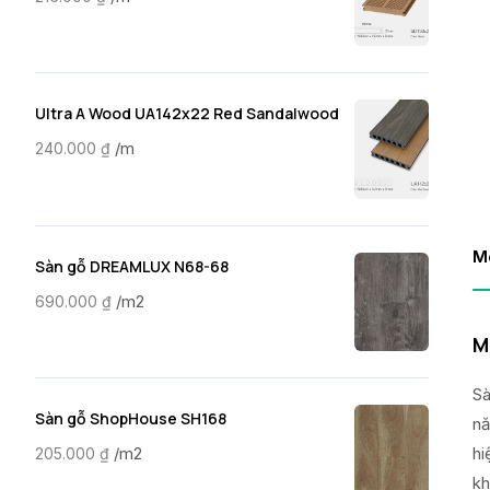
Ultra A Wood UA142x22 Red Sandalwood
/m
240.000
₫
M
Sàn gỗ DREAMLUX N68-68
/m2
690.000
₫
M
Sà
Sàn gỗ ShopHouse SH168
nă
hi
/m2
205.000
₫
kh