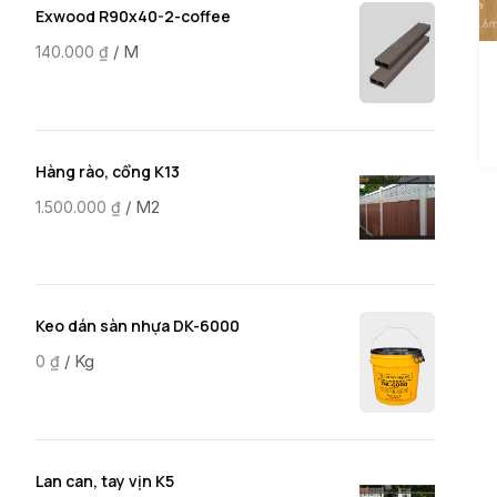
Exwood R90x40-2-coffee
/ M
140.000
₫
Hàng rào, cổng K13
/ M2
1.500.000
₫
Keo dán sàn nhựa DK-6000
/ Kg
0
₫
Lan can, tay vịn K5