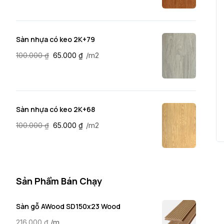
Sàn nhựa có keo 2K+79
/m2
100.000
₫
65.000
₫
Sàn nhựa có keo 2K+68
/m2
100.000
₫
65.000
₫
Sản Phẩm Bán Chạy
Sàn gỗ AWood SD150x23 Wood
/m
216.000
₫