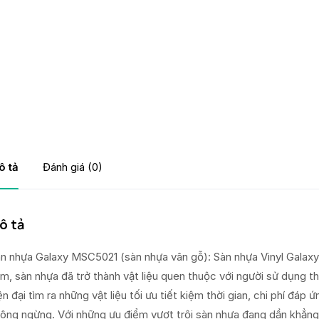
ô tả
Đánh giá (0)
ô tả
n nhựa Galaxy MSC5021 (sàn nhựa vân gỗ): Sàn nhựa Vinyl Galaxy l
m, sàn nhựa đã trở thành vật liệu quen thuộc với người sử dụng th
ện đại tìm ra những vật liệu tối ưu tiết kiệm thời gian, chi phí đá
ông ngừng. Với những ưu điểm vượt trội sàn nhựa đang dần khẳng đị