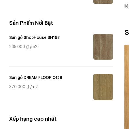
li
Sản Phẩm Nổi Bật
S
Sàn gỗ ShopHouse SH168
/m2
205.000
₫
Sàn gỗ DREAM FLOOR O139
/m2
370.000
₫
Xếp hạng cao nhất