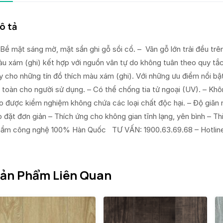
ô tả
Bề mặt sáng mờ, mặt sần ghi gỗ sồi cổ. – Vân gỗ lớn trải đều trê
u xám (ghi) kết hợp với nguồn vân tự do không tuân theo quy tắ
y cho những tín đồ thích màu xám (ghi). Với những ưu điểm nổi bậ
 toàn cho người sử dụng. – Có thể chống tia tử ngoại (UV). – Khô
o được kiểm nghiệm không chứa các loại chất độc hại. – Độ giãn nỡ
p đặt đơn giản – Thích ứng cho không gian tĩnh lạng, yên bình –
ẩm công nghệ 100% Hàn Quốc TƯ VẤN: 1900.63.69.68 – Hotline: 
ản Phẩm Liên Quan