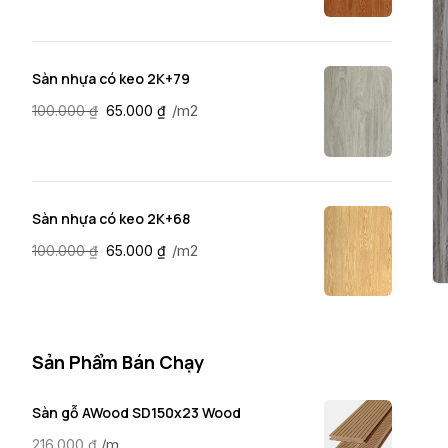
Sàn nhựa có keo 2K+79
/m2
100.000
₫
65.000
₫
Sàn nhựa có keo 2K+68
/m2
100.000
₫
65.000
₫
Sản Phẩm Bán Chạy
Sàn gỗ AWood SD150x23 Wood
/m
216.000
₫