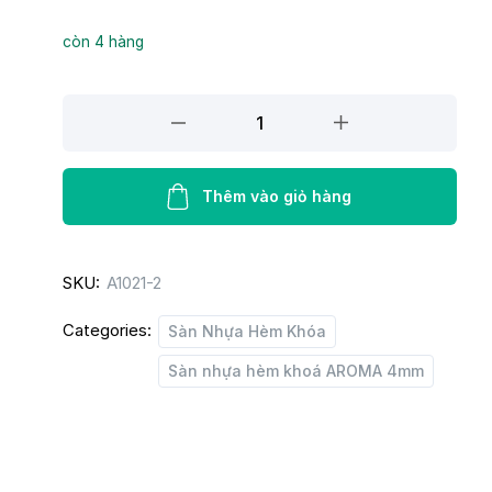
còn 4 hàng
Sàn
nhựa
hèm
khoá
Thêm vào giỏ hàng
Aroma
A1021-
SKU:
A1021-2
2
quantity
Categories:
Sàn Nhựa Hèm Khóa
Sàn nhựa hèm khoá AROMA 4mm