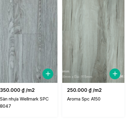
350.000
₫
/m2
250.000
₫
/m2
Sàn nhựa Wellmark SPC
Aroma Spc A150
8047