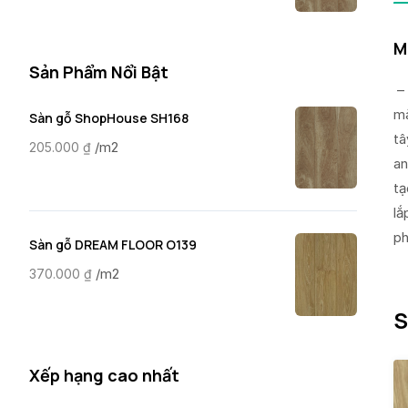
M
Sản Phẩm Nổi Bật
– 
mà
Sàn gỗ ShopHouse SH168
tâ
/m2
205.000
₫
an
tạ
lắ
ph
Sàn gỗ DREAM FLOOR O139
/m2
370.000
₫
S
Xếp hạng cao nhất