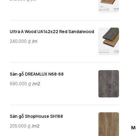
Ultra A Wood UA142x22 Red Sandalwood
/m
240.000
₫
Sàn gỗ DREAMLUX N68-68
/m2
690.000
₫
Sàn gỗ ShopHouse SH168
/m2
205.000
₫
M