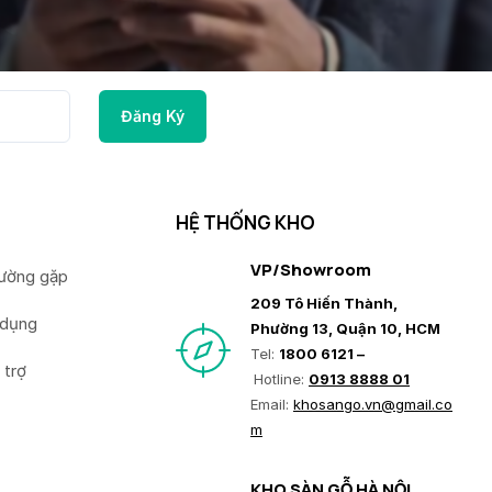
HỆ THỐNG KHO
VP/Showroom
hường gặp
209 Tô Hiến Thành,
 dụng
Phường 13, Quận 10, HCM
Tel:
1800 6121 –
 trợ
Hotline:
0913 8888 01
Email:
khosango.vn@gmail.co
m
KHO SÀN GỖ HÀ NỘI