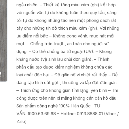
ngẩu nhiên – Thiết kế tông màu xám (ghi) kết hợp
với nguồn vân tự do không tuân theo quy tắc, sáng
tối tự do không những tạo nên một phong cách rất
tây cho những tín đồ thích màu xám (ghi). Với những
ưu điểm nổi bật: – Không cong vênh, mục nát mối
mọt. – Chống trơn trượt , an toàn cho người sử
dụng. – Có thể chống tia tử ngoại (UV). – Không
kháng nước (vệ sinh lau chùi đơn giản). – Thành
phần cấu tạo được kiểm nghiệm không chứa các
loại chất độc hại. – Độ giãn nỡ vì nhiệt rất thấp – Dễ
dàng tạo hình cắt gọt , thi công và lắp đặt đơn giản
– Thích ứng cho không gian tĩnh lạng, yên bình – Thi
công được trên nền xi măng không cần cán hồ dầu
Sản phẩm công nghệ 100% Hàn Quốc TƯ
VẤN: 1900.63.69.68 – Hotline: 0913.8888.01 (Viber /
Zalo)