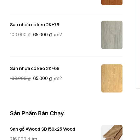
Sàn nhựa có keo 2K+79
/m2
100.000
₫
65.000
₫
Sàn nhựa có keo 2K+68
/m2
100.000
₫
65.000
₫
Sản Phẩm Bán Chạy
Sàn gỗ AWood SD150x23 Wood
/m
216.000
₫