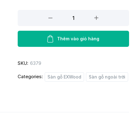
Thanh
Lam
Exwood
ER60x30
Thêm vào giỏ hàng
Wood
quantity
SKU:
6379
Categories:
Sàn gỗ EXWood
Sàn gỗ ngoài trời