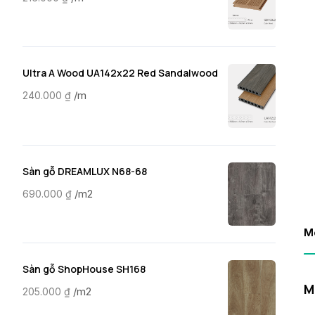
Ultra A Wood UA142x22 Red Sandalwood
/m
240.000
₫
Sàn gỗ DREAMLUX N68-68
/m2
690.000
₫
M
Sàn gỗ ShopHouse SH168
M
/m2
205.000
₫