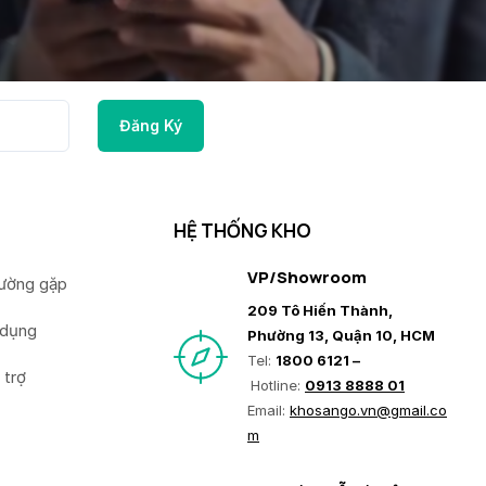
HỆ THỐNG KHO
VP/Showroom
hường gặp
209 Tô Hiến Thành,
 dụng
Phường 13, Quận 10, HCM
Tel:
1800 6121 –
 trợ
Hotline:
0913 8888 01
Email:
khosango.vn@gmail.co
m