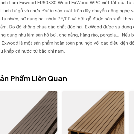
anh Lam Exwood ER60x30 Wood ExWood WPC viết tắt của từ ex
t tinh từ gỗ và nhựa. Được sản xuất trên dây chuyền công nghệ 
 tự nhiên, sử dụng hạt nhựa PE/PP và bột gỗ được sản xuất theo
ẩm. Do đó không chứa các chất độc hại. ExWood được sử dụng để t
ng dụng như làm sàn hồ bơi, che nắng, hàng rào, pergola…. Nếu bạ
ì Exwood là một sản phẩm hoàn toàn phù hợp với các điều kiện đố
u khắp cả nước từ bắc chí nam.
ản Phẩm Liên Quan