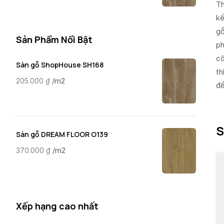
Th
kế
gỗ
Sản Phẩm Nổi Bật
ph
cô
Sàn gỗ ShopHouse SH168
th
/m2
205.000
₫
đề
S
Sàn gỗ DREAM FLOOR O139
/m2
370.000
₫
Xếp hạng cao nhất