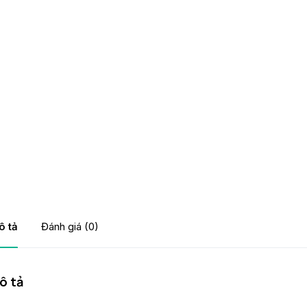
ô tả
Đánh giá (0)
ô tả