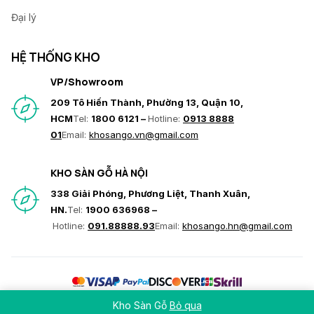
Đại lý
HỆ THỐNG KHO
VP/Showroom
209 Tô Hiến Thành, Phường 13, Quận 10,
HCM
Tel:
1800 6121 –
Hotline:
0913 8888
01
Email:
khosango.vn@gmail.com
KHO SÀN GỖ HÀ NỘI
338 Giải Phóng, Phương Liệt, Thanh Xuân,
HN.
Tel:
1900 636968 –
Hotline:
091.88888.93
Email:
khosango.hn@gmail.com
© Copyright 2026 Hoàng Gia Nam Việt. All rights reserved
Kho Sàn Gỗ
Bỏ qua