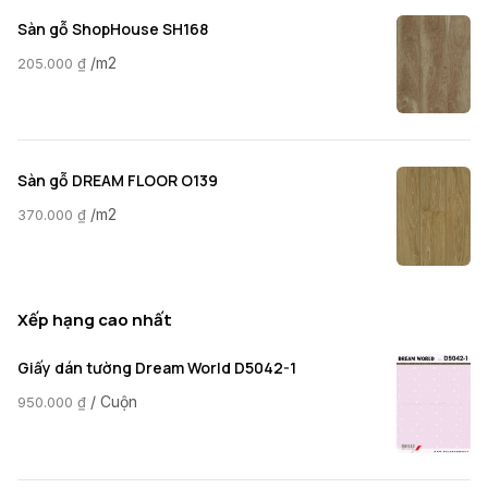
Sàn gỗ ShopHouse SH168
/m2
205.000
₫
Sàn gỗ DREAM FLOOR O139
/m2
370.000
₫
Xếp hạng cao nhất
Giấy dán tường Dream World D5042-1
/ Cuộn
950.000
₫