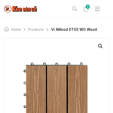
Skip
0
to
content
Home
Products
Vỉ AWood DT03 WG Wood