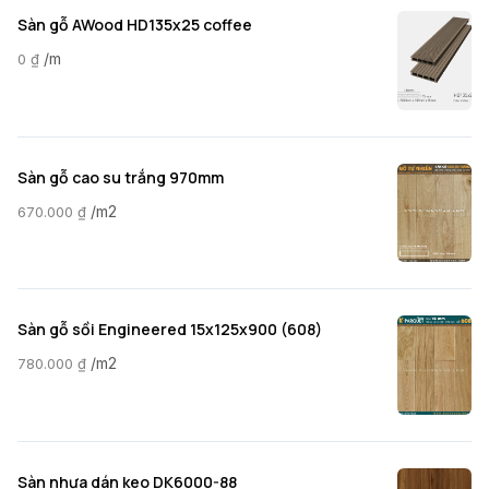
Sàn gỗ AWood HD135x25 coffee
/m
0
₫
Sàn gỗ cao su trắng 970mm
/m2
670.000
₫
Sàn gỗ sồi Engineered 15x125x900 (608)
/m2
780.000
₫
Sàn nhựa dán keo DK6000-88