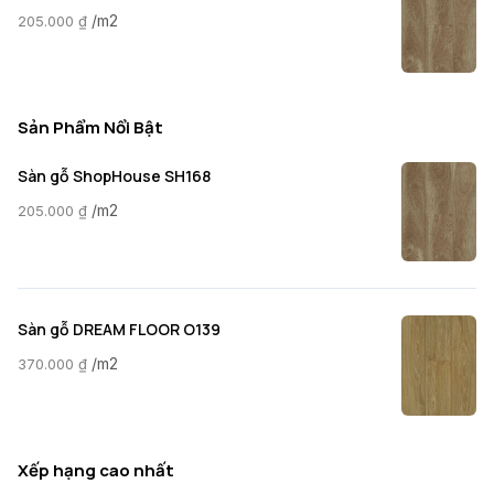
/m2
205.000
₫
Sản Phẩm Nổi Bật
Sàn gỗ ShopHouse SH168
/m2
205.000
₫
Sàn gỗ DREAM FLOOR O139
/m2
370.000
₫
Xếp hạng cao nhất