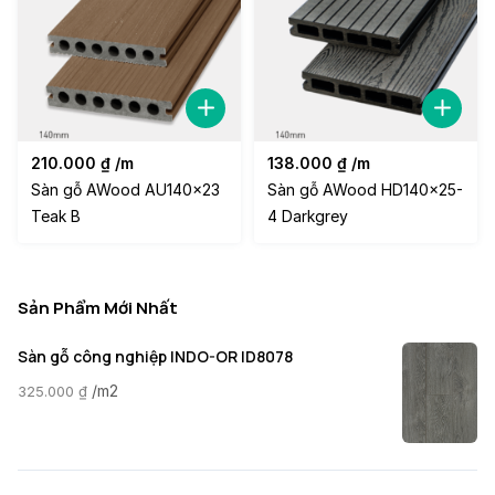
210.000
₫
/m
138.000
₫
/m
Sàn gỗ AWood AU140x23
Sàn gỗ AWood HD140x25-
Teak B
4 Darkgrey
Sản Phẩm Mới Nhất
Sàn gỗ công nghiệp INDO-OR ID8078
/m2
325.000
₫