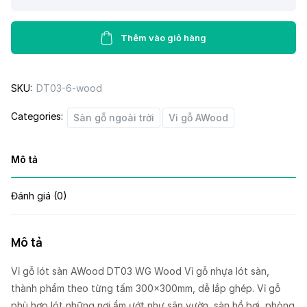
AWood
DT03
WG
Thêm vào giỏ hàng
Wood
quantity
SKU:
DT03-6-wood
Categories:
Sàn gỗ ngoài trời
Vỉ gỗ AWood
Mô tả
Đánh giá (0)
Mô tả
Vỉ gỗ lót sàn AWood DT03 WG Wood Vỉ gỗ nhựa lót sàn,
thành phẩm theo từng tấm 300x300mm, dễ lắp ghép. Vỉ gỗ
phù hợp lót những nơi ẩm ướt như sân vườn, sàn hồ bơi, phòng