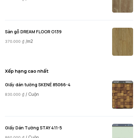
Sàn gỗ DREAM FLOOR O139
/m2
370.000
₫
Xếp hạng cao nhất
Giấy dán tường SKENÉ 85066-4
/ Cuộn
830.000
₫
Giấy Dán Tường STAY 411-5
/ Cuộn
860.000
₫