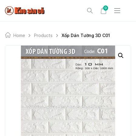
Skip
0
to
content
Home
Products
Xốp Dán Tường 3D C01