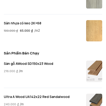
Sàn nhựa có keo 2K+68
/m2
100.000
₫
65.000
₫
Sản Phẩm Bán Chạy
Sàn gỗ AWood SD150x23 Wood
/m
216.000
₫
Ultra A Wood UA142x22 Red Sandalwood
/m
240.000
₫