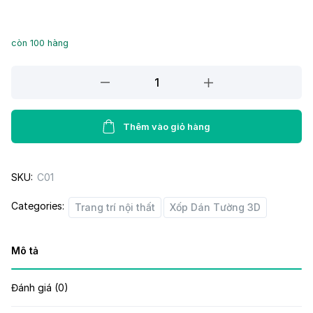
còn 100 hàng
Xốp
dán
tường
3D
Thêm vào giỏ hàng
C01
quantity
SKU:
C01
Categories:
Trang trí nội thất
Xốp Dán Tường 3D
Mô tả
Đánh giá (0)