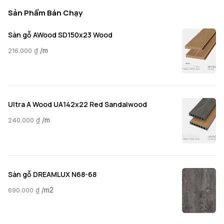
Sản Phẩm Bán Chạy
Sàn gỗ AWood SD150x23 Wood
/m
216.000
₫
Ultra A Wood UA142x22 Red Sandalwood
/m
240.000
₫
Sàn gỗ DREAMLUX N68-68
/m2
690.000
₫