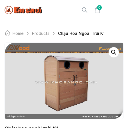
Skip
0
to
content
Home
Products
Chậu Hoa Ngoài Trời K1