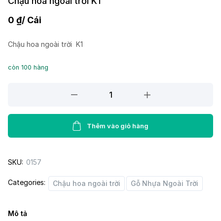
Chậu hoa ngoài trời K1
0
₫
/ Cái
Chậu hoa ngoài trời K1
còn 100 hàng
Chậu
hoa
ngoài
trời
Thêm vào giỏ hàng
K1
quantity
SKU:
0157
Categories:
Chậu hoa ngoài trời
Gỗ Nhựa Ngoài Trời
Mô tả